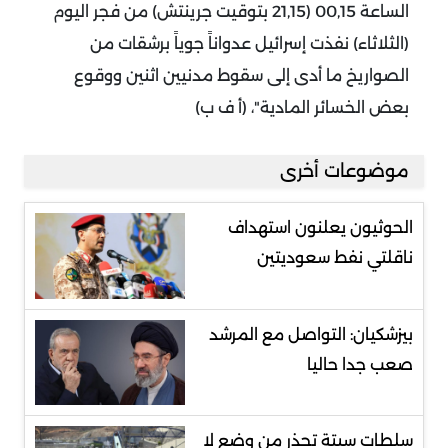
الساعة 00,15 (21,15 بتوقيت جرينتش) من فجر اليوم
(الثلاثاء) نفذت إسرائيل عدواناً جوياً برشقات من
الصواريخ ما أدى إلى سقوط مدنيين اثنين ووقوع
بعض الخسائر المادية"، (أ ف ب)
موضوعات أخرى
الحوثيون يعلنون استهداف
ناقلتي نفط سعوديتين
بيزشكيان: التواصل مع المرشد
صعب جدا حاليا
سلطات سبتة تحذر من وضع لا