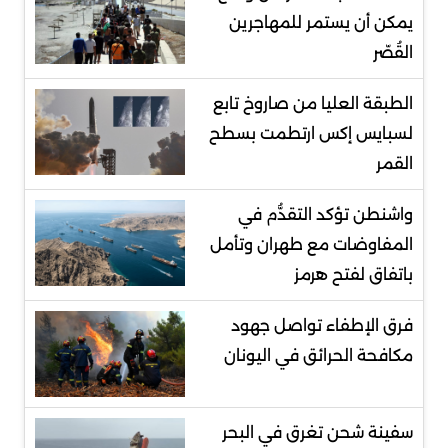
يمكن أن يستمر للمهاجرين
القُصّر
الطبقة العليا من صاروخ تابع
لسبايس إكس ارتطمت بسطح
القمر
واشنطن تؤكد التقدُّم في
المفاوضات مع طهران وتأمل
باتفاق لفتح هرمز
فرق الإطفاء تواصل جهود
مكافحة الحرائق في اليونان
سفينة شحن تغرق في البحر