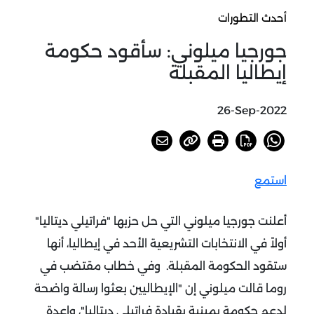
أحدث التطورات
جورجيا ميلوني: سأقود حكومة
إيطاليا المقبلة
26-Sep-2022
استمع
أعلنت جورجيا ميلوني التي حل حزبها "فراتيلي ديتاليا"
أولاً في الانتخابات التشريعية الأحد في إيطاليا، أنها
ستقود الحكومة المقبلة. وفي خطاب مقتضب في
روما قالت ميلوني إن "الإيطاليين بعثوا رسالة واضحة
لدعم حكومة يمينية بقيادة فراتيلي ديتاليا"، واعدة