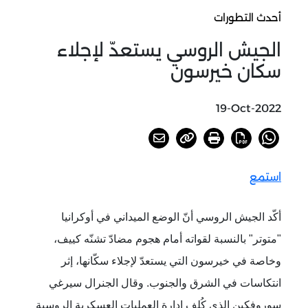
أحدث التطورات
الجيش الروسي يستعدّ لإجلاء
سكان خيرسون
19-Oct-2022
استمع
أكّد الجيش الروسي أنّ الوضع الميداني في أوكرانيا
"متوتر" بالنسبة لقواته أمام هجوم مضادّ تشنّه كييف،
وخاصة في خيرسون التي يستعدّ لإجلاء سكّانها، إثر
انتكاسات في الشرق والجنوب. وقال الجنرال سيرغي
سوروفكين الذي كُلف إدارة العمليات العسكرية الروسية