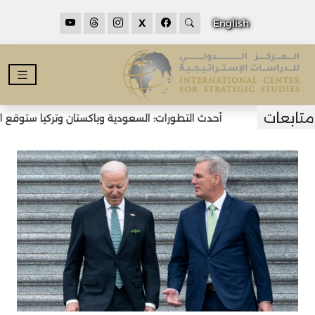
X
English
أحدث التطورات: السعودية وباكستان وتركيا ستوقع اتفا