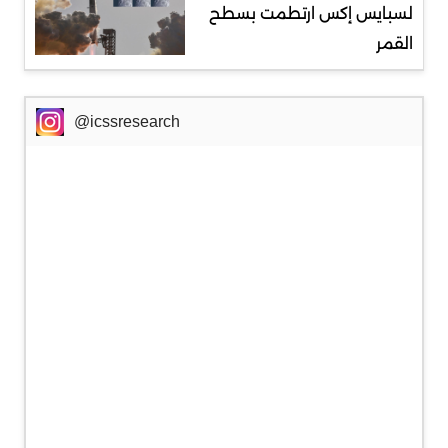
لسبايس إكس ارتطمت بسطح
القمر
@icssresearch