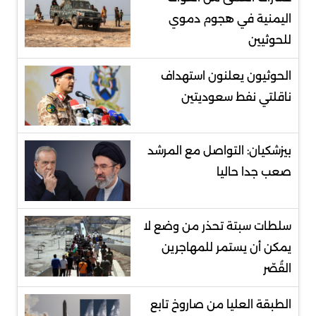
اليمنية في هجوم دموي
للحوثيين
الحوثيون يعلنون استهداف
ناقلتي نفط سعوديتين
بيزشكيان: التواصل مع المرشد
صعب جدا حاليا
سلطات سبتة تحذر من وضع لا
يمكن أن يستمر للمهاجرين
القُصّر
الطبقة العليا من صاروخ تابع