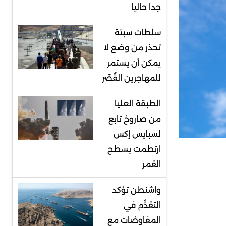
جدا حاليا
سلطات سبتة
تحذر من وضع لا
يمكن أن يستمر
للمهاجرين القُصّر
الطبقة العليا
من صاروخ تابع
لسبايس إكس
ارتطمت بسطح
القمر
واشنطن تؤكد
التقدُّم في
المفاوضات مع