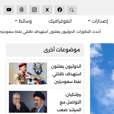
X
إصدارات
انفوغرافيك
وسائط
 التطورات: الحوثيون يعلنون استهداف ناقلتي نفط سعوديتين
استشرا
موضوعات أخرى
الحوثيون يعلنون
استهداف ناقلتي
نفط سعوديتين
بيزشكيان:
التواصل مع
المرشد صعب