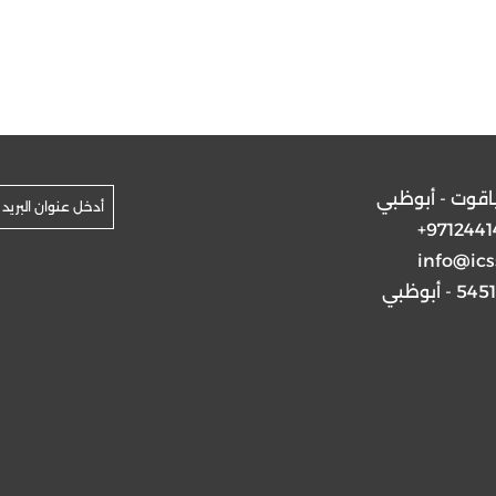
ياقوت - أبوظبي
+9712441
info@ics
5 - أبوظبي