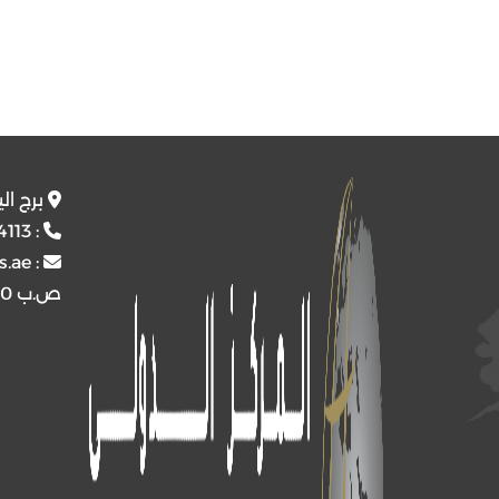
برج ال
4113
:
s.ae
:
ص.ب
4510