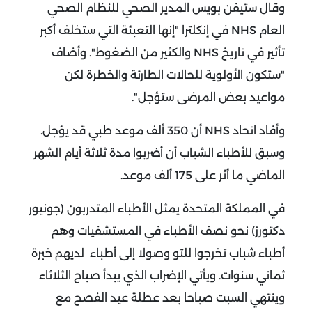
وقال ستيفن بويس المدير الصحي للنظام الصحي
العام NHS في إنكلترا "إنها التعبئة التي ستخلف أكبر
تأثير في تاريخ NHS والكثير من الضغوط".
وأضاف
"ستكون الأولوية للحالات الطارئة والخطرة لكن
مواعيد بعض المرضى ستؤجل".
وأفاد اتحاد NHS أن 350 ألف موعد طبي قد يؤجل.
وسبق للأطباء الشباب أن أضربوا مدة ثلاثة أيام الشهر
الماضي ما أثر على 175 ألف موعد.
في المملكة المتحدة يمثل الأطباء المتدربون (جونيور
دكتورز) نحو نصف الأطباء في المستشفيات وهم
أطباء شباب تخرجوا للتو وصولا إلى أطباء لديهم خبرة
ثماني سنوات.
ويأتي الإضراب الذي يبدأ صباح الثلاثاء
وينتهي السبت صباحا بعد عطلة عيد الفصح مع