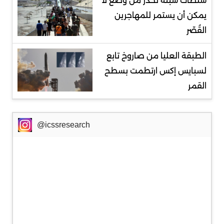
سلطات سبتة تحذر من وضع لا
يمكن أن يستمر للمهاجرين
القُصّر
الطبقة العليا من صاروخ تابع
لسبايس إكس ارتطمت بسطح
القمر
@icssresearch