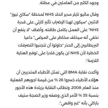
وجود الكثير من العاملين في عطلة.
وقال ماثيو تايلر مدير اتحاد NHS لمحطة "سكاي نيوز"
الاثنين "سيكون لهذا الإضراب تأثير كارثي على قدرة
NHS" على العمل بكامل طاقته.
وأضاف "لا ينفع أن
نخفي أنه سيخلف مخاطر على المرضى" داعيا
البريطانيين إلى الحذر "حاولوا أن تتجنبوا التصرفات
الخطرة لأن NHS لن يكون قادرا على توفير العناية
اللازمة".
وأكدت نقابة BMA التي تمثل الأطباء المتدربين أن
هؤلاء الأطباء خسروا 26 % من قيمة اجورهم الفعلية
منذ العام 2008.
وتطالب النقابة بزيادة هذه الأجور
بنسبة 35 % الأمر الذي وصفه وزير الصجة ستيف
باركلي بأنه "غير واقعي".