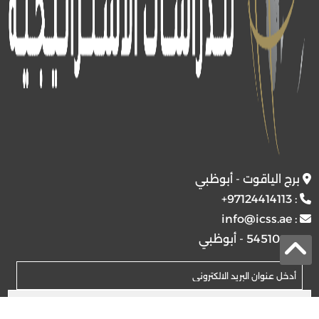
برج الياقوت - أبوظبي
+97124414113
:
info@icss.ae
:
ص.ب
54510 - أبوظبي
اشتراك