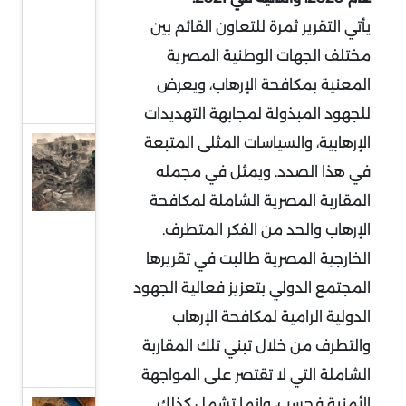
إلى
يأتي التقرير ثمرة للتعاون القائم بين
واجهة
مختلف الجهات الوطنية المصرية
السياسة
المعنية بمكافحة الإرهاب، ويعرض
الدولية
للجهود المبذولة لمجابهة التهديدات
الإرهابية، والسياسات المثلى المتبعة
حماس
في هذا الصدد. ويمثل في مجمله
وقطاع
غزة..
المقاربة المصرية الشاملة لمكافحة
واقع
الإرهاب والحد من الفكر المتطرف.
صعب
الخارجية المصرية طالبت في تقريرها
وهيكلة
المجتمع الدولي بتعزيز فعالية الجهود
من
الدولية الرامية لمكافحة الإرهاب
أجل
والتطرف من خلال تبني تلك المقاربة
البقاء
الشاملة التي لا تقتصر على المواجهة
الأمنية فحسب، وإنما تشمل كذلك