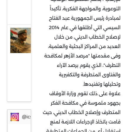
من
التوعوية، والمواجهة الفكرية، تأكيداً
أوروبا
لمبادرة رئيس الجمهورية عبد الفتاح
السيسي التي أطلقها في عام 2014
السودان
لإصلاح الخطاب الديني، من خلال
وإثيوبيا:
العديد من المراكز البحثية والعلمية،
جبهة
وفى مقدمتها "مرصد الأزهر لمكافحة
مواجهة
التطرف"، الذي يقوم برصد الآراء
جديدة
والفتاوى المتطرفة والتكفيرية
في
وتحليلها وتفنيدها.
ظرف
علاوة على ذلك تقوم وزارة الأوقاف
خطير
بجهود ملموسة في مكافحة الفكر
المتطرف وإصلاح الخطاب الديني، حيث
@icssresearch
قامت باتخاذ الإجراءات اللازمة لمنع
استغلال أي من الجماعات المتطرفة