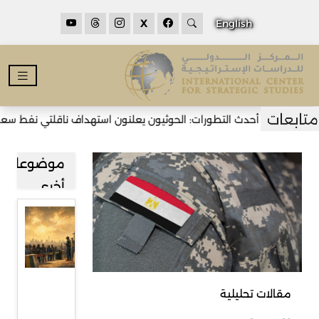
X
English
أحدث التطورات: الحوثيون يعلنون استهداف ناقلتي نفط سعوديتين
موضوعات
أخرى
قراءة في
صعود
حركة
رفض
مقالات تحليلية
المهاجرين