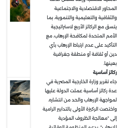
السودان
المحاور الاقتصادية والاجتماعية
في قلب
والثقافية والتعليمية والتنموية، بما
التمدد
يتسق مع الركائز الأربع لاستراتيجية
الإيراني:
معركة
الأمم المتحدة لمكافحة الإرهاب، مع
النفوذ
التأكيد على عدم ارتباط الإرهاب بأي
على
دين أو ثقافة أو منطقة جغرافية
البحر
بعينها.
الأحمر
ركائز أساسية
جاء تقرير وزارة الخارجية المصرية في
قراءة
عدة ركائز أساسية عملت الدولة عليها
في
لمواجهة الإرهاب والحد من انتشاره.
توقعات
واختصت الركيزة الأولى بالتدابير الرامية
سحب
إلى "معالجة الظروف المؤدية
قوات
للإرهاب"، بدعم المنظومة الوقائية
أميركية