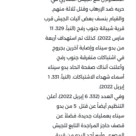
حربه ضد الإرهاب وقتل ثلاثة منهم.
والقيام بنسف بعض آليات الجيش قرب
قرية شيبانة جنوب رفح (النبأ، 329، 11
مارس 2022). كذلك تم استهداف أربعة
من بدو سيناء وإصابة آخرين بجروح
في اشتباكات متفرقة جنوب رفح،
وأعلنت آنذاك صفحة اتحاد بدو سيناء
أسماء شهداء الاشتباكات. (النبأ، 331، 1
إبريل 2022).
وفي العدد (332، 6 إبريل 2022)، أعلن
التنظيم أيضاً عن قتل 5 من بدو
سيناء بعمليات جديدة، فضلاً عن
قصف حاجز المراجدة التابع للجيش
المصري. وأسر أحد البدو من قرية