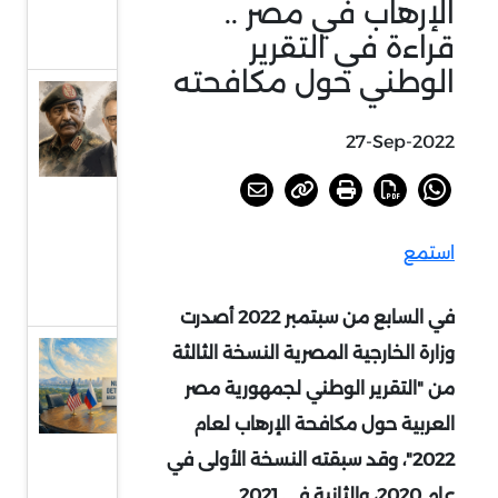
الإرهاب في مصر ..
بجنوب
قراءة في التقرير
إفريقيا
الوطني حول مكافحته
السودان
أمام
27-Sep-2022
خيارات
الحسم
أو
استمع
الرضوخ
الدولي
في السابع من سبتمبر 2022 أصدرت
وزارة الخارجية المصرية النسخة الثالثة
عودة
الحديث
من "التقرير الوطني لجمهورية مصر
عن
العربية حول مكافحة الإرهاب لعام
الردع
2022"، وقد سبقته النسخة الأولى في
النووي
عام 2020، والثانية في 2021.