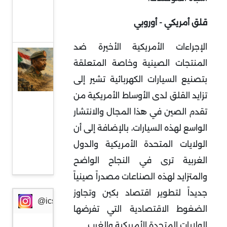
من
قلق أمريكي - أوروبي
أوروبا
الإجراءات الأمريكية الأخيرة ضد
السودان
المنتجات الصينية وخاصة المتعلقة
وإثيوبيا:
بتصنيع السيارات الكهربائية تشير إلى
جبهة
تزايد القلق لدى الأوساط الأمريكية من
مواجهة
تقدم الصين في هذا المجال والانتشار
جديدة
الواسع لهذه السيارات، بالإضافة إلى أن
في
الولايات المتحدة الأمريكية والدول
ظرف
الغربية ترى في النجاح الواضح
خطير
والمتزايد لهذه الصناعات مصدراً صينياً
جديداً لتطوير اقتصاد بكين وتجاوز
@icssresearch
الضغوط الاقتصادية التي تفرضها
الولايات المتحدة الأمريكية والغرب.