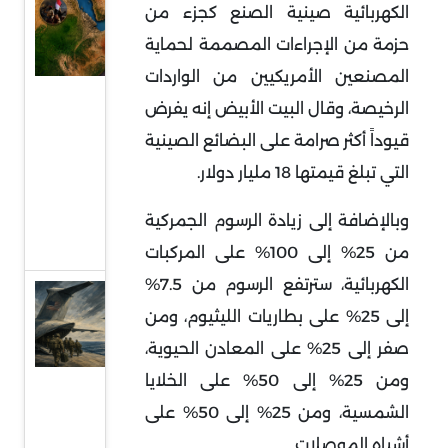
السودان
الكهربائية صينية الصنع كجزء من
في قلب
حزمة من الإجراءات المصممة لحماية
التمدد
المصنعين الأمريكيين من الواردات
الإيراني:
الرخيصة، وقال البيت الأبيض إنه يفرض
معركة
قيوداً أكثر صرامة على البضائع الصينية
النفوذ
التي تبلغ قيمتها 18 مليار دولار.
على
البحر
وبالإضافة إلى زيادة الرسوم الجمركية
الأحمر
من 25% إلى 100% على المركبات
الكهربائية، سترتفع الرسوم من 7.5%
قراءة
إلى 25% على بطاريات الليثيوم، ومن
في
صفر إلى 25% على المعادن الحيوية،
توقعات
ومن 25% إلى 50% على الخلايا
سحب
الشمسية، ومن 25% إلى 50% على
قوات
أشباه الموصلات.
أميركية