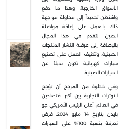
إلى
الأسواق الخارجية، وهذا ما دفع
واجهة
واشنطن تحديداً إلى محاولة مواجهة
السياسة
ذلك بالعمل على إعاقة مواصلة
الدولية
الصين التقدم في هذا المجال
بالإضافة إلى عرقلة انتشار المنتجات
حماس
الصينية، وتكثيف العمل على تصنيع
وقطاع
سيارات كهربائية تكون بديلاً عن
غزة..
واقع
السيارات الصينية.
صعب
وفي خطوة من المرجح أن تؤجج
وهيكلة
التوترات التجارية بين أكبر اقتصادين
من
في العالم، أعلن الرئيس الأمريكي جو
أجل
بايدن بتاريخ 14 مايو 2024، فرض
البقاء
تعرفة بنسبة 100% على السيارات