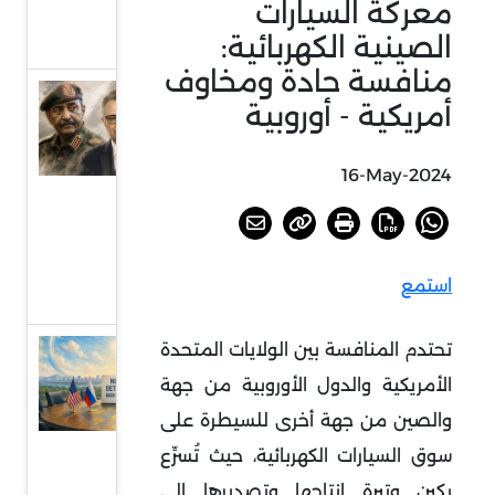
معركة السيارات
بجنوب
الصينية الكهربائية:
إفريقيا
منافسة حادة ومخاوف
السودان
أمريكية - أوروبية
أمام
خيارات
16-May-2024
الحسم
أو
الرضوخ
استمع
الدولي
تحتدم المنافسة بين الولايات المتحدة
عودة
الحديث
الأمريكية والدول الأوروبية من جهة
عن
والصين من جهة أخرى للسيطرة على
الردع
سوق السيارات الكهربائية، حيث تُسرِّع
النووي
بكين وتيرة إنتاجها وتصديرها إلى