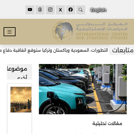
X
English
حدث التطورات: السعودية وباكستان وتركيا ستوقع اتفاقية دفاع مشترك ف
موضوعات
أخرى
قراءة في
صعود
حركة
رفض
مقالات تحليلية
المهاجرين