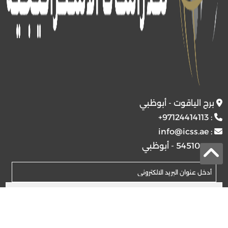
برج الياقوت - أبوظبي
+97124414113
:
info@icss.ae
:
ص.ب
54510 - أبوظبي
اشتراك
© 2026 جميع الحقوق محفوظة.