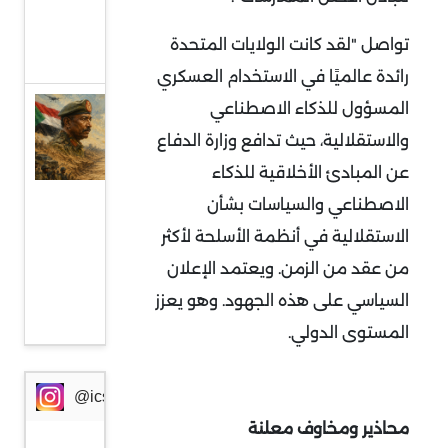
من
تواصل "لقد كانت الولايات المتحدة
أوروبا
رائدة عالميًا في الاستخدام العسكري
المسؤول للذكاء الاصطناعي
السودان
وإثيوبيا:
والاستقلالية، حيث تدافع وزارة الدفاع
جبهة
عن المبادئ الأخلاقية للذكاء
مواجهة
الاصطناعي والسياسات بشأن
جديدة
الاستقلالية في أنظمة الأسلحة لأكثر
في
من عقد من الزمن. ويعتمد الإعلان
ظرف
السياسي على هذه الجهود. وهو يعزز
خطير
المستوى الدولي.
@icssresearch
محاذير ومخاوف معلنة