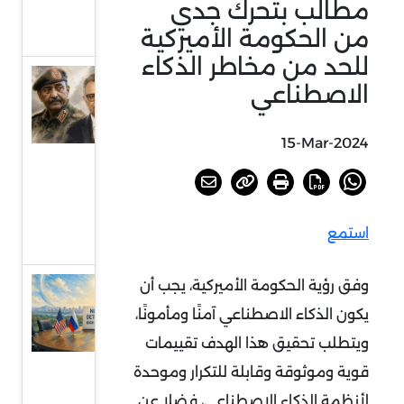
مطالب بتحرك جدي
بجنوب
من الحكومة الأميركية
إفريقيا
للحد من مخاطر الذكاء
السودان
الاصطناعي
أمام
خيارات
15-Mar-2024
الحسم
أو
الرضوخ
استمع
الدولي
وفق رؤية الحكومة الأميركية، يجب أن
عودة
يكون الذكاء الاصطناعي آمنًا ومأمونًا،
الحديث
عن
ويتطلب تحقيق هذا الهدف تقييمات
الردع
قوية وموثوقة وقابلة للتكرار وموحدة
النووي
لأنظمة الذكاء الاصطناعي، فضلا عن