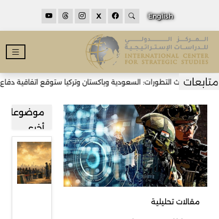
X
English
أحدث التطورات: السعودية وباكستان وتركيا ستوقع اتفاقية دفاع مشترك
موضوعات
أخرى
قراءة في
صعود
حركة
رفض
مقالات تحليلية
المهاجرين