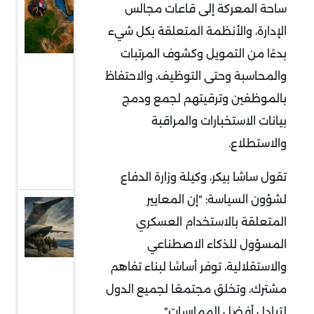
السودان
ساحة المعركة إلى قاعات مجالس
في قلب
الإدارة، والأنظمة المتعلقة بكل شيء
التمدد
بدءًا من التمويل وكشوف المرتبات
الإيراني:
والمحاسبة وحتى التوظيف، والاحتفاظ
معركة
بالموظفين وترقيتهم لجمع ودمج
النفوذ
بيانات الاستخبارات والمراقبة
على
والاستطلاع.
البحر
الأحمر
تقول ساشا بيكر، وكيلة وزارة الدفاع
لشؤون السياسة: "إن المعايير
قراءة
المتعلقة بالاستخدام العسكري
في
المسؤول للذكاء الاصطناعي
توقعات
والاستقلالية، توفر أساسًا لبناء تفاهم
سحب
مشترك، وتخلق مجتمعًا لجميع الدول
قوات
لتبادل أفضل الممارسات".
أميركية