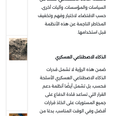
إلى
السياسات والمؤسسات، وآليات أخرى،
واجهة
حسب الاقتضاء، لاختبار وفهم وتخفيف
السياسة
المخاطر الناجمة عن هذه الأنظمة
الدولية
قبل استخدامها.
حماس
وقطاع
الذكاء الاصطناعي العسكري
غزة..
واقع
ضمن هذه الرؤية لا تشمل قدرات
صعب
الذكاء الاصطناعي العسكري الأسلحة
وهيكلة
فحسب، بل تشمل أيضًا أنظمة دعم
من
القرار التي تساعد قادة الدفاع على
أجل
جميع المستويات على اتخاذ قرارات
البقاء
أفضل وفي الوقت المناسب، بدءًا من