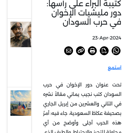
كتيبة البراء على رأسها:
بجنوب
دور مليشيات الإخوان
إفريقيا
في حرب السودان
السودان
أمام
23-Apr-2024
خيارات
الحسم
أو
استمع
الرضوخ
الدولي
تحت عنوان دور الإخوان في حرب
السودان كتب نجيب يماني مقالاً نشره
عودة
الحديث
في الثاني والعشرين من إبريل الجاري
عن
بصحيفة عكاظ السعودية، جاء فيه: أمرُ
الردع
هذه الحرب أجلى وأوضح من أي
النووي
محاولة للتحرز والاحتياط، والطرف الذي