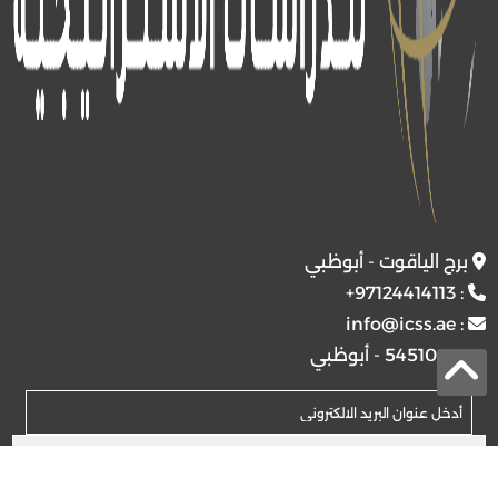
برج الياقوت - أبوظبي
+97124414113
:
info@icss.ae
:
ص.ب
54510 - أبوظبي
اشتراك