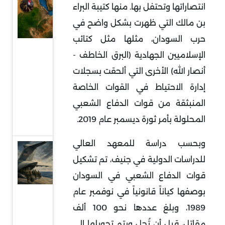
السودان
انتصاراتها وتحتفل بها. منها كتيبة البراء
في قلب
بن مالك التي ظهرت بشكل واضح في
التمدد
حرب السودان، مثلها مثل كتائب
الإيراني:
الإسلاميين الجهادية (البرق الخاطف -
معركة
أنصار الله) الأخرى التي ألحقت بسجلات
النفوذ
إدارة الاحتياط في القوات الخاصة
على
المنبثقة من قوات الدفاع الشعبي
البحر
المحلولة بأمر ثورة ديسمبر عام 2019.
الأحمر
وبحسب دراسة للمعهد العالي
قراءة
للدراسات الدولية في جنيف، تم تشكيل
في
قوات الدفاع الشعبي في السودان
توقعات
بوصفها كياناً قانونياً في نوفمبر عام
سحب
1989، وبلغ عددها نحو 100 ألف
قوات
أميركية
مقاتل، قبل أن تُحل ويتم تحويلها إلى