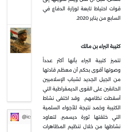
من
قوات احتياط تابعة لوزارة الدفاع في
أوروبا
السابع من يناير 2020.
السودان
وإثيوبيا:
كتيبة البراء بن مالك
جبهة
مواجهة
تتميز كتيبة البراء بأنها أكثر عدداً
جديدة
وصوتها أقوى بحكم أن معظم قادتها
في
من الجيل الجديد لشباب الإسلاميين
ظرف
الحانقين على القوى الديمقراطية التي
خطير
أسقطت نظامهم.
وقد اختفى نشاط
الكتيبة وخمد نتيجة للأجواء السلمية
التي خلقتها ثورة ديسمبر، لتعاود
@icssresearch
نشاطها من خلال تنظيم المظاهرات