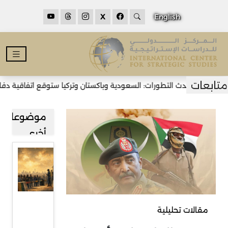
X
English
أحدث التطورات: السعودية وباكستان وتركيا ستوقع اتفاقية دفاع مشت
موضوعات
أخرى
قراءة في
صعود
حركة
رفض
مقالات تحليلية
المهاجرين