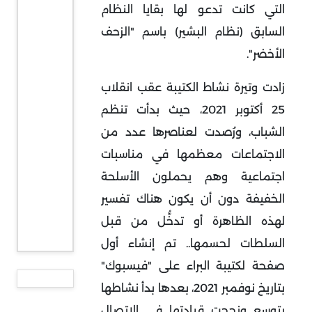
التي كانت تدعو لها بقايا النظام
السابق (نظام البشير) باسم "الزحف
الأخضر".
زادت وتيرة نشاط الكتيبة عقب انقلاب
25 أكتوبر 2021، حيث بدأت تنظم
الشباب، ورُصدت لعناصرها عدد من
الاجتماعات معظمها في مناسبات
اجتماعية وهم يحملون الأسلحة
الخفيفة دون أن يكون هناك تفسير
لهذه الظاهرة أو تدخُّل من قبل
السلطات لحسمها.. تم إنشاء أول
صفحة لكتيبة البراء على "فيسبوك"
بتاريخ نوفمبر 2021، بعدها بدأ نشاطها
يتوسع ونجحت قيادتها في الاتصال