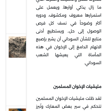
إلى
ما زال يذكي أوارها، ويعمل على
واجهة
استمرارها معروف ومكشوف، ودوره
السياسة
أكثر وضوحاً في نسف كل فرص
الدولية
الوصول إلى حل.. ويستطيع أدنى
متابع للشأن السوداني أن يشير بإصبع
حماس
الاتهام الدامغ إلى الإخوان في هذه
وقطاع
غزة..
المأساة التي يعيشها الشعب
واقع
السوداني.
صعب
وهيكلة
من
مليشيات الإخوان المسلمين
أجل
لقد ظلت مليشيات الإخوان المسلمين
البقاء
تتحكم في سير بعض المعارك وتُبرز