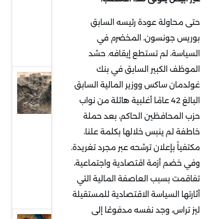
إلى
حتى محاولة عودة رئيسه السابق
واجهة
بوريس جونسون، المخضرم في
السياسة
السياسة، لم تستطع إيقافه. حشد
الدولية
الموظف الكبير السابق في بنك
حماس
غولدمان ساكس ووزير المالية السابق
وقطاع
البالغ 42 عامًا أغلبية هائلة من نواب
غزة..
حزب المحافظين الحاكم، بعد حملة
واقع
خاطفة لم ينبس خلالها بكلمة علنا،
صعب
مكتفياً بإعلان ترشحه عبر مجرد تغريدة.
وهيكلة
وفي خضم أزمة اقتصادية واجتماعية،
من
تفاقمت بسبب العاصفة المالية التي
أجل
أثارتها السياسة الاقتصادية للمستقيلة
البقاء
ليز تراس، وجد نفسه مدفوعًا إلى