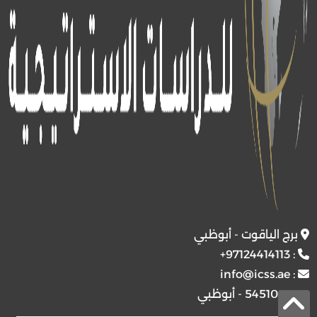
برج الياقوت - أبوظبي
+97124414113
:
info@icss.ae
:
ص.ب
54510 - أبوظبي