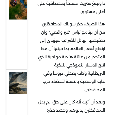
السودان
داونينغ ستريت مسلحاً بمصداقية على
في قلب
أعلى مستوى.
التمدد
هذا الصيف، حذر سوناك المحافظين
الإيراني:
معركة
من أن برنامج تراس "غير واقعي" وأن
النفوذ
تخفيضها الهائل للضرائب سيؤدي إلى
على
ارتفاع أسعار الفائدة. بدا حينها أن هذا
البحر
المتحدر من عائلة هندية مهاجرة الذي
الأحمر
اتبع المسار النموذجي للنخبة
البريطانية وكأنه يعطي دروساً وفي
قراءة
غاية الوسطية بالنسبة لأعضاء حزب
في
المحافظين.
توقعات
سحب
وبعد أن أثبت أنه كان على حق، لم يدل
قوات
المحافظين بدلوهم. وحصد حذره
أميركية