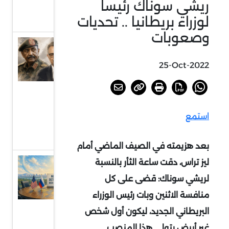
ريشي سوناك رئيسا
بجنوب
إفريقيا
لوزراء بريطانيا .. تحديات
وصعوبات
السودان
أمام
25-Oct-2022
خيارات
الحسم
أو
استمع
الرضوخ
الدولي
بعد هزيمته في الصيف الماضي أمام
ليز تراس، دقت ساعة الثأر بالنسبة
عودة
الحديث
لريشي سوناك: قضى على كل
عن
منافسة الاثنين وبات رئيس الوزراء
الردع
البريطاني الجديد، ليكون أول شخص
النووي
غير أبيض يتولى هذا المنصب.