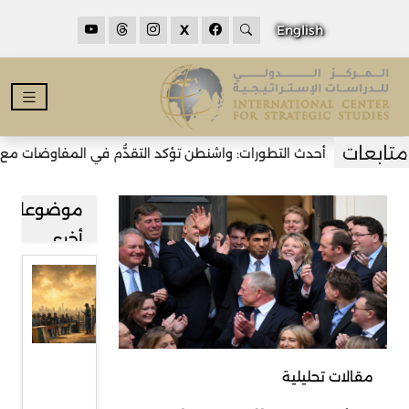
X
English
أحدث التطورات: واشنطن تؤكد التقدُّم في المفاوضات مع طهران 
موضوعات
أخرى
قراءة في
صعود
حركة
رفض
مقالات تحليلية
المهاجرين