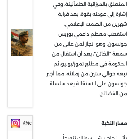
المتعلق بالميزانية الطمأنينة. وفي
من
إشارة إلى عودته بقوة، بعد قرابة
أوروبا
شهرين من الصمت الإعلامي،
السودان
استقطب معظم داعمي بوريس
وإثيوبيا:
جونسون. وهو انجاز لمن عانى من
جبهة
سمعة "الخائن"، بعد أن استقال من
مواجهة
الحكومة في مطلع تموز/يوليو، ثم
جديدة
تبعه حوالي ستين من زملائه، مما أجبر
في
جونسون على الاستقالة بعد سلسلة
ظرف
من الفضائح.
خطير
مسار النخبة
@icssresearch
يأتي نجاح ريشي سوناك تتويجاً