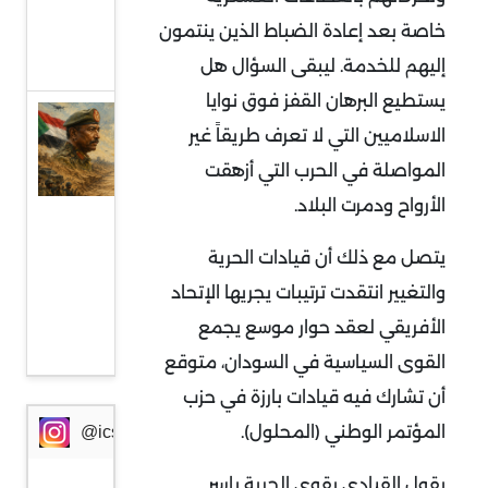
من
خاصة بعد إعادة الضباط الذين ينتمون
أوروبا
إليهم للخدمة. ليبقى السؤال هل
يستطيع البرهان القفز فوق نوايا
السودان
الاسلاميين التي لا تعرف طريقاً غير
وإثيوبيا:
المواصلة في الحرب التي أزهقت
جبهة
الأرواح ودمرت البلاد.
مواجهة
جديدة
يتصل مع ذلك أن قيادات الحرية
في
والتغيير انتقدت ترتيبات يجريها الإتحاد
ظرف
الأفريقي لعقد حوار موسع يجمع
خطير
القوى السياسية في السودان، متوقع
أن تشارك فيه قيادات بارزة في حزب
المؤتمر الوطني (المحلول).
@icssresearch
يقول القيادي بقوى الحرية ياسر