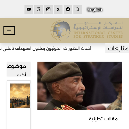
X
English
أحدث التطورات: الحوثيون يعلنون استهداف ناقلتي نفط 
موضوعات
أخرى
قراءة في
صعود
حركة
رفض
مقالات تحليلية
المهاجرين