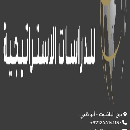
برج الياقوت - أبوظبي
+97124414113
: