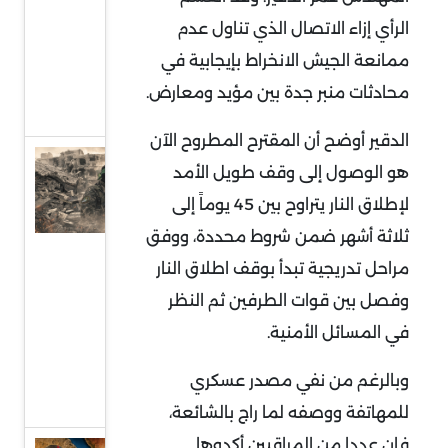
إلى
الرأي إزاء الاتصال الذي تناول عدم
واجهة
ممانعة الجيش الانخراط بإيجابية في
السياسة
محادثات منبر جدة بين مؤيد ومعارض.
الدولية
الدقير أوضح أن المقترح المطروح الآن
حماس
هو الوصول إلى وقف طويل الأمد
وقطاع
لإطلاق النار يتراوح بين 45 يوماً إلى
غزة..
ثلاثة أشهر ضمن شروط محددة، ووفق
واقع
مراحل تدريجية تبدأ بوقف اطلاق النار
صعب
وفصل بين قوات الطرفين ثم النظر
وهيكلة
في المسائل الأمنية.
من
أجل
وبالرغم من نفي مصدر عسكري
البقاء
للمهاتفة ووصفه لما راج بالشائعة،
فإن عددا من المراقبين أكدوها