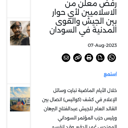
رفض معلن من
بجنوب
الاسلاميين لأي حوار
إفريقيا
بين الجيش والقوى
السودان
المدنية في السودان
أمام
خيارات
07-Aug-2023
الحسم
أو
الرضوخ
استمع
الدولي
خلال الأيام الماضية تبارت وسائل
عودة
الحديث
الإعلام في كشف (كواليس) اتصال بين
عن
القائد العام للجيش عبدالفتاح البرهان
الردع
ورئيس حزب المؤتمر السوداني
النووي
المهندس عُمر الدقير. وقد انقسم