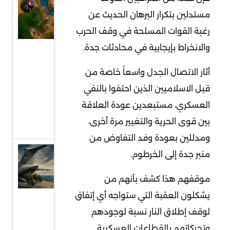
السودان
مستدلين بتكرار البرهان الحديث عن
في قلب
رغبة القوات المسلحة في وقف الحرب
التمدد
والانخراط بإيجابية في محادثات جدة.
الإيراني:
معركة
أثار الاتصال الجدل واسعاً خاصة من
النفوذ
قبل الاسلاميين الذين احتفوا بالنفي
على
العسكري، مستبعدين عودة العلاقة
البحر
بين قوى الحرية والتغيير مرة أخرى،
الأحمر
ومدللين بعودة وفد التفاوض من
قراءة
منبر جدة إلى الخرطوم.
في
موقفهم هذا كشف بأنهم من
توقعات
يشكلون العقبة التي ستواجه أي إتفاق
سحب
لوقف إطلاق النار نسبة لوجودهم
قوات
وتحركاتهم بالقطاعات العسكرية
أميركية