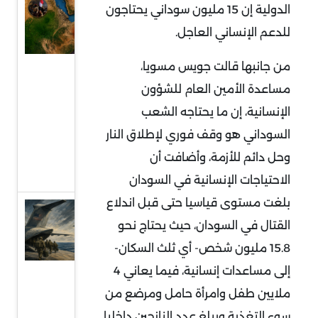
السودان
الدولية إن 15 مليون سوداني يحتاجون
في قلب
للدعم الإنساني العاجل.
التمدد
من جانبها قالت جويس مسويا،
الإيراني:
معركة
مساعدة الأمين العام للشؤون
النفوذ
الإنسانية، إن ما يحتاجه الشعب
على
السوداني هو وقف فوري لإطلاق النار
البحر
وحل دائم للأزمة، وأضافت أن
الأحمر
الاحتياجات الإنسانية في السودان
بلغت مستوى قياسيا حتى قبل اندلاع
قراءة
القتال في السودان، حيث يحتاج نحو
في
15.8 مليون شخص- أي ثلث السكان-
توقعات
إلى مساعدات إنسانية، فيما يعاني 4
سحب
ملايين طفل وامرأة حامل ومرضع من
قوات
أميركية
سوء التغذية ويبلغ عدد النازحين داخليا