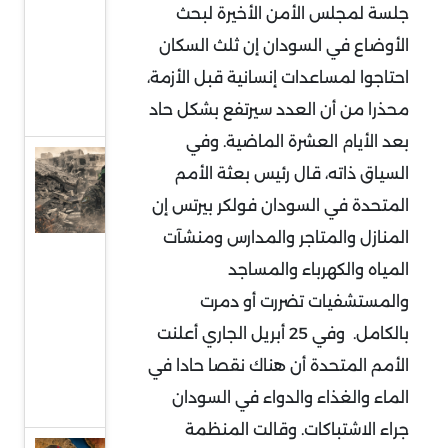
جلسة لمجلس الأمن الأخيرة لبحث
إلى
الأوضاع في السودان إن ثلث السكان
واجهة
احتاجوا لمساعدات إنسانية قبل الأزمة،
السياسة
محذرا من أن العدد سيرتفع بشكل حاد
الدولية
بعد الأيام العشرة الماضية. وفي
حماس
السياق ذاته، قال رئيس بعثة الأمم
وقطاع
المتحدة في السودان فولكر بيرتس إن
غزة..
المنازل والمتاجر والمدارس ومنشآت
واقع
المياه والكهرباء والمساجد
صعب
والمستشفيات تضررت أو دمرت
وهيكلة
بالكامل. وفي 25 أبريل الجاري أعلنت
من
الأمم المتحدة أن هناك نقصا حادا في
أجل
الماء والغذاء والدواء في السودان
البقاء
جراء الاشتباكات. وقالت المنظمة