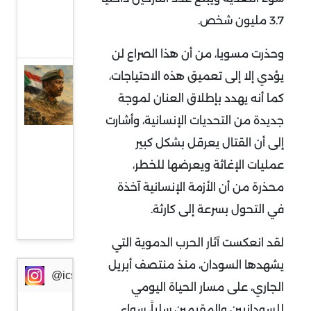
من
3.7 مليون شخص.
أوروبا
وحذرت مسويا، من أن هذا الصراع لن
السودان
يؤدي إلا إلى تعميق هذه الاحتياجات،
وإثيوبيا:
كما أنه يهدد بإطلاق العنان لموجة
جبهة
جديدة من التحديات الإنسانية، وأشارت
مواجهة
إلى أن القتال يعرقل بشكل كبير
جديدة
عمليات الإغاثة ويعرضها للخطر،
في
محذرة من أن الأزمة الإنسانية آخذة
ظرف
في التحول بسرعة إلى كارثة.
خطير
لقد انعكست آثار الحرب الدموية التي
يشهدها السودان، منذ منتصف أبريل
@icssresearch
الجاري، على مسار الحياة اليومي
للسودانيين والمقيمين سلباً، سواء