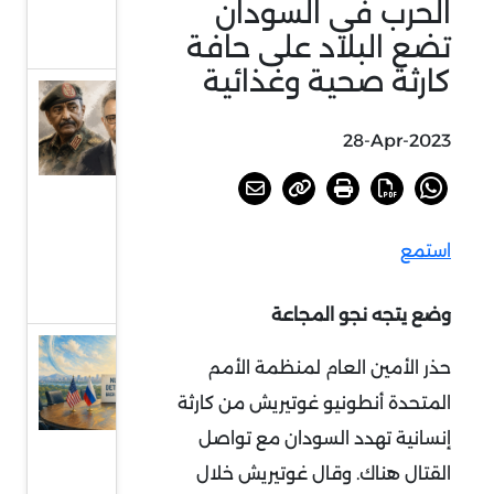
الحرب في السودان
بجنوب
تضع البلاد على حافة
إفريقيا
كارثة صحية وغذائية
السودان
أمام
28-Apr-2023
خيارات
الحسم
أو
استمع
الرضوخ
الدولي
وضع يتجه نجو المجاعة
عودة
حذر الأمين العام لمنظمة الأمم
الحديث
المتحدة أنطونيو غوتيريش من كارثة
عن
إنسانية تهدد السودان مع تواصل
الردع
القتال هناك. وقال غوتيريش خلال
النووي