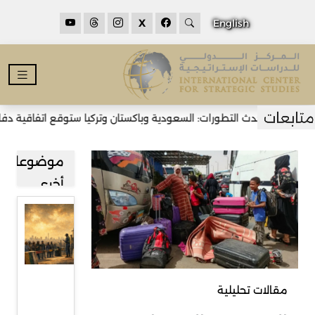
X
English
أحدث التطورات: السعودية وباكستان وتركيا ستوقع اتفاقية دفاع مش
موضوعات
أخرى
قراءة في
صعود
حركة
رفض
مقالات تحليلية
المهاجرين