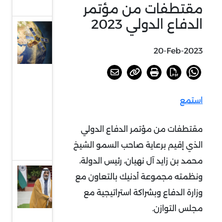
بقمة بريدج
مقتطفات من مؤتمر
الدفاع الدولي 2023
انطلاق
صاروخ
20-Feb-2023
فالكون 9
وعلى متنه
القمر
استمع
الاصطناعي
(محمد بن
مقتطفات من مؤتمر الدفاع الدولي
زايد سات)
الذي إقيم برعاية صاحب السمو الشيخ
إلى الفضاء
محمد بن زايد آل نهيان، رئيس الدولة،
الإمارات
ونظمته مجموعة أدنيك بالتعاون مع
والهند:
وزارة الدفاع وبشراكة استراتيجية مع
علاقات
مجلس التوازن.
ثنائية