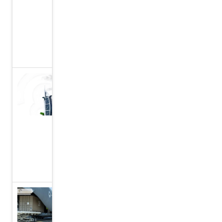
قوية
ذات
جذور
تاريخية
دولة
الإمارات:
تقدم كبير
في
مؤشر
التنافسية
العالمي
عملية
طيور الخير،