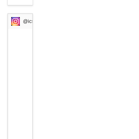
@icssresearch