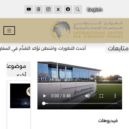
X
English
أحدث التطورات: واشنطن تؤكد التقدُّم في المفاوض
موضوعات
أخرى
مشاركة
المركز
الدولي
للدراسات
فيديوهات
الاستراتيجية