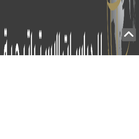
برج الياقوت - أبوظبي
+97124414113
: