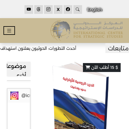
X
English
أحدث التطورات: الحوثيون يعلنون استهداف ن
موضوعات
$ 15 أطلب الآن
أخرى
@icssresearch