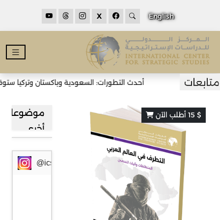
X
English
أحدث التطورات: السعودية وباكستان وتركيا ستوقع
موضوعات
$ 15 أطلب الآن
أخرى
@icssresearch