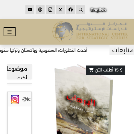
X
English
أحدث التطورات: السعودية وباكستان وتركيا ستوقع
موضوعات
$ 15 أطلب الآن
أخرى
@icssresearch