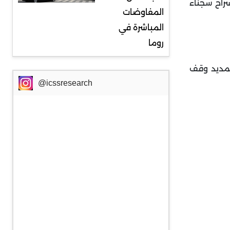
راح سجناء
المفاوضات
المباشرة في
روما
 تمديد وقف
@icssresearch