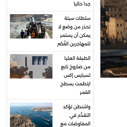
جدا حاليا
سلطات سبتة
تحذر من وضع لا
يمكن أن يستمر
للمهاجرين القُصّر
الطبقة العليا
من صاروخ تابع
لسبايس إكس
ارتطمت بسطح
القمر
واشنطن تؤكد
التقدُّم في
المفاوضات مع