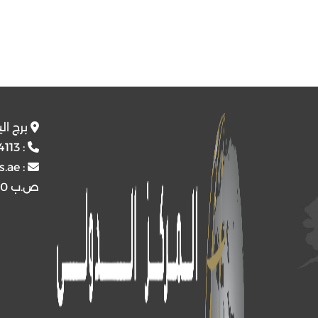
برج ال
4113
:
s.ae
:
ص.ب
4510