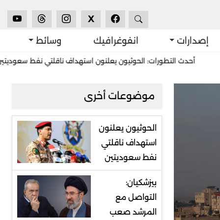
X
إصدارات
انفوغرافيك
وسائط
ث التطورات: الحوثيون يعلنون استهداف ناقلتي نفط سعوديتين
استشر
موضوعات أخرى
الحوثيون يعلنون
استهداف ناقلتي
نفط سعوديتين
بيزشكيان:
التواصل مع
المرشد صعب