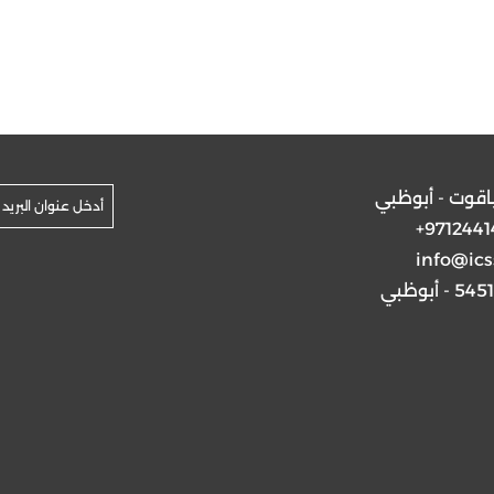
ياقوت - أبوظبي
+9712441
info@ics
5 - أبوظبي