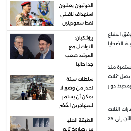
الحوثيون يعلنون
استهداف ناقلتي
نفط سعوديتين
وفق الدفاع
بيزشكيان:
ة الضحايا
التواصل مع
المرشد صعب
جدا حاليا
لمستمرة منذ
 بصل "ثلاث
سلطات سبتة
بمحيط دوار
تحذر من وضع لا
يمكن أن يستمر
للمهاجرين القُصّر
رات الثلاث
وأوضح أنّه نتيجة الغارة التي استهدفت "مدرسة الرازي بالنصيرات وسط قطاع غزة وصل عدد الشهداء حتى الآن إلى 25
الطبقة العليا
من صاروخ تابع