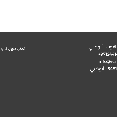
ياقوت - أبوظبي
+9712441
info@ics
5 - أبوظبي