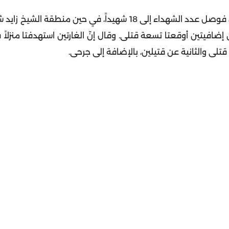
وأضاف أنّه في ما يتعلق "بمجزرة العطّار بمواصي خانيونس فوصل عدد الشهداء إلى 18 شهيداً، في حي
ين إضافيتين أوقعتا تسعة قتلى.
وقال إنّ الغارتين استهدفتا منزلاً 
لى والثانية عن قتيلين، بالإضافة إلى جرحى.