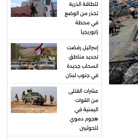
للطاقة الذرية
تحذر من الوضع
في محطة
زابوريجيا
إسرائيل رفضت
تحديد مناطق
انسحاب جديدة
في جنوب لبنان
عشرات القتلى
من القوات
اليمنية في
هجوم دموي
للحوثيين