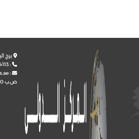
برج ال
4113
:
s.ae
:
ص.ب
4510