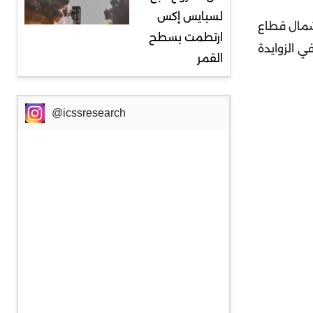
لسبايس إكس
ن منطقة الشيخ زايد شمال قطاع
ارتطمت بسطح
في الزوايدة
القمر
@icssresearch