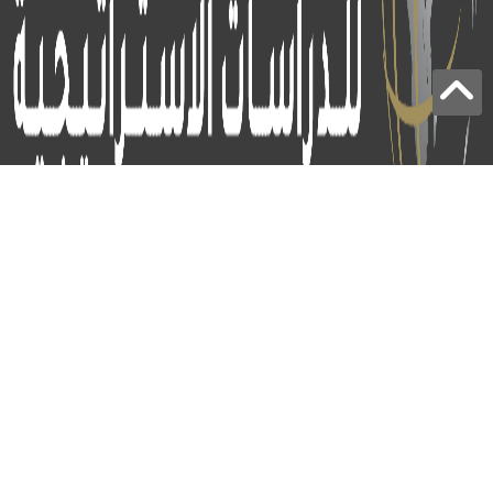
برج الياقوت - أبوظبي
+97124414113
:
info@icss.ae
:
ص.ب
54510 - أبوظبي