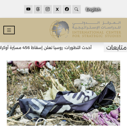
X
English
أحدث التطورات: روسيا تعلن إسقاط 456 مسيّرة أوكرانية خلال الليل وسقوط قتلى