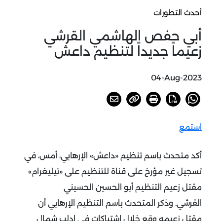
أحدث التطورات
أبي حفص الهاشمي القرشي
زعيماً جديداً لتنظيم داعش
04-Aug-2023
استمع
أكد متحدث باسم تنظيم «داعش» الإرهابي، أمس، في
تسجيل غير مؤرخ على قناة للتنظيم على «تيليغرام»
مقتل زعيم التنظيم أبو الحسين الحسيني
القرشي.
وذكر المتحدث باسم التنظيم الإرهابي أن
مقتل زعيمه وقع خلال اشتباكات في إدلب شمال