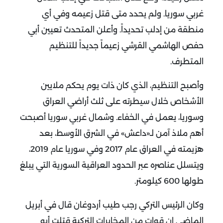
غربي سوريا. ولم يحدد متى قتل زعيمه وفي أي
منطقة من إدلب تحديداً. وأعلن المتحدث تعيين أبي
حفص الهاشمي القرشي زعيماً جديداً للتنظيم
المتطرف.
وأصبح التنظيم، الذي كان ذات يوم يحكم ملايين
الأشخاص خلال سيطرته على ثلث أراضي العراق
وسوريا، يعمل في الخفاء. وشمال غربي سوريا أصبحت
أهم ملاذ آمن لـ«داعش» في الشرق الأوسط، بعد
هزيمته في العراق عام 2017 وفي سوريا عام 2019،
ويتسلل عناصره عبر الحدود العراقية السورية التي يبلغ
طولها 600 كيلومتر.
وكان الرئيس التركي رجب طيب أردوغان قال في أبريل
الماضي إن قوات من المخابرات التركية قتلت أبو