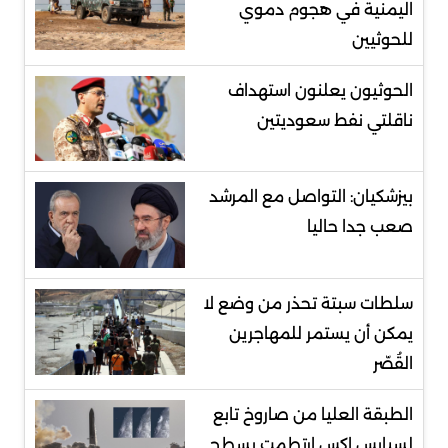
اليمنية في هجوم دموي
للحوثيين
الحوثيون يعلنون استهداف
ناقلتي نفط سعوديتين
بيزشكيان: التواصل مع المرشد
صعب جدا حاليا
سلطات سبتة تحذر من وضع لا
يمكن أن يستمر للمهاجرين
القُصّر
الطبقة العليا من صاروخ تابع
لسبايس إكس ارتطمت بسطح