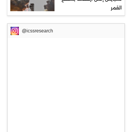
القمر
@icssresearch