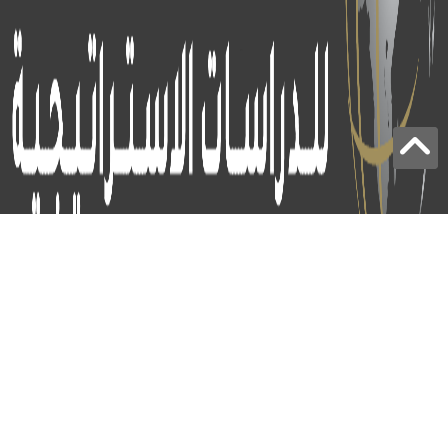
برج الياقوت - أبوظبي
+97124414113
:
info@icss.ae
:
ص.ب
54510 - أبوظبي