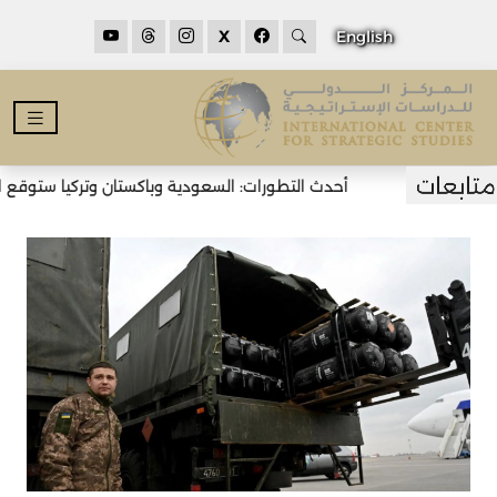
X
English
أحدث التطورات: السعودية وباكستان وتركيا ستوقع اتف