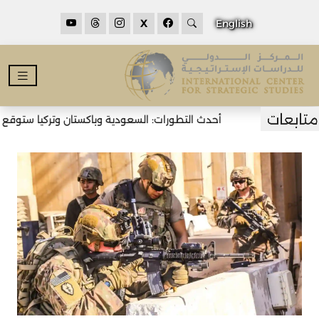
X
English
أحدث التطورات: السعودية وباكستان وتركيا ستوقع اتف