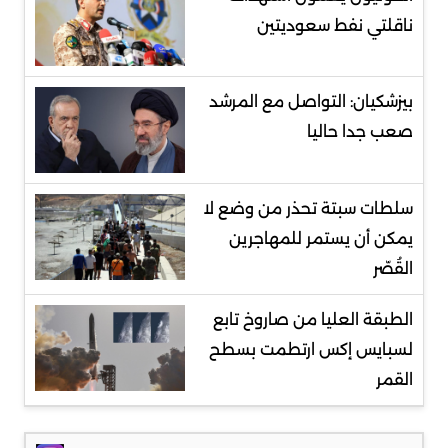
ناقلتي نفط سعوديتين
بيزشكيان: التواصل مع المرشد
صعب جدا حاليا
سلطات سبتة تحذر من وضع لا
يمكن أن يستمر للمهاجرين
القُصّر
الطبقة العليا من صاروخ تابع
لسبايس إكس ارتطمت بسطح
القمر