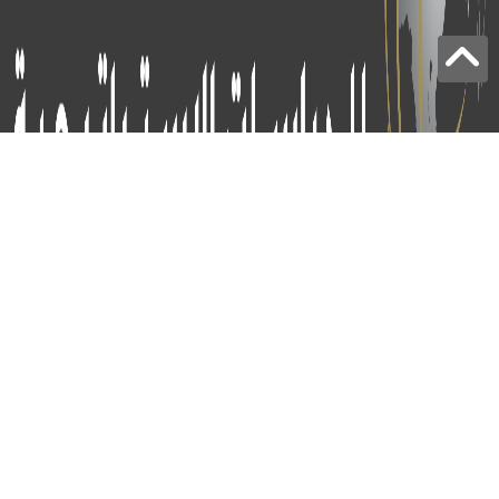
برج الياقوت - أبوظبي
+97124414113
:
info@icss.ae
:
ص.ب
54510 - أبوظبي