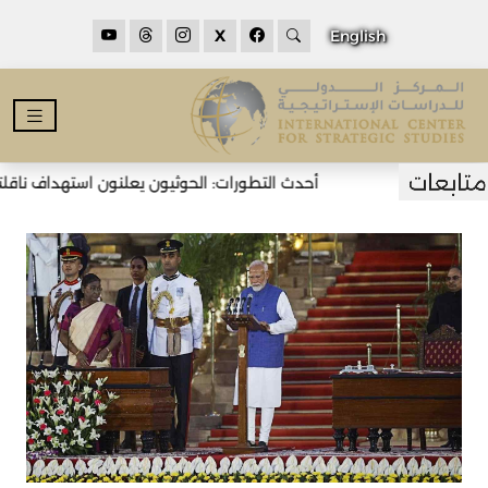
X
English
أحدث التطورات: الحوثيون يعلنون استهداف ناقلتي