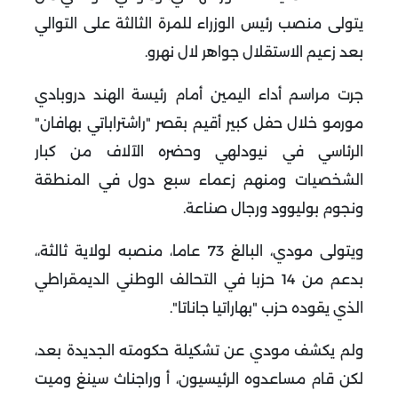
يتولى منصب رئيس الوزراء للمرة الثالثة على التوالي
بعد زعيم الاستقلال جواهر لال نهرو.
جرت مراسم أداء اليمين أمام رئيسة الهند دروبادي
مورمو خلال حفل كبير أقيم بقصر "راشتراباتي بهافان"
الرئاسي في نيودلهي وحضره الآلاف من كبار
الشخصيات ومنهم زعماء سبع دول في المنطقة
ونجوم بوليوود ورجال صناعة.
ويتولى مودي، البالغ 73 عاما، منصبه لولاية ثالثة،،
بدعم من 14 حزبا في التحالف الوطني الديمقراطي
الذي يقوده حزب "بهاراتيا جاناتا".
ولم يكشف مودي عن تشكيلة حكومته الجديدة بعد،
لكن قام مساعدوه الرئيسيون، أ وراجناث سينغ وميت