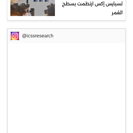
لسبايس إكس ارتطمت بسطح
القمر
@icssresearch