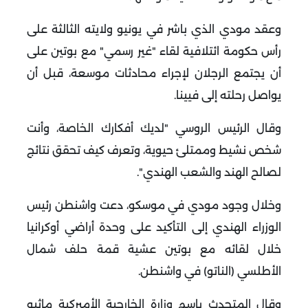
وعقد مودي الذي باشر في يونيو ولايته الثالثة على
رأس حكومة ائتلافية لقاء "غير رسمي" مع بوتين على
أن يجتمع الرجلان لإجراء محادثات موسعة، قبل أن
يواصل رحلته إلى فيينا.
وقال الرئيس الروسي "لديك أفكارك الخاصة، وأنت
شخص نشيط وممتلئ حيوية، وتعرف كيف تحقق نتائج
لصالح الهند والشعب الهندي".
وخلال وجود مودي في موسكو، دعت واشنطن رئيس
الوزراء الهندي إلى التأكيد على وحدة أراضي أوكرانيا
خلال لقائه مع بوتين عشية قمة حلف شمال
الأطلسي (الناتو) في واشنطن.
وقال المتحدث باسم وزارة الخارجية الأميركية ماثيو