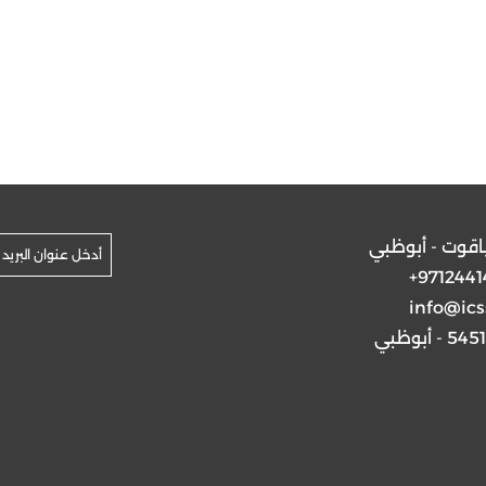
ياقوت - أبوظبي
+9712441
info@ics
5 - أبوظبي