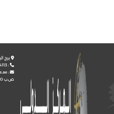
برج ال
4113
:
s.ae
:
ص.ب
4510