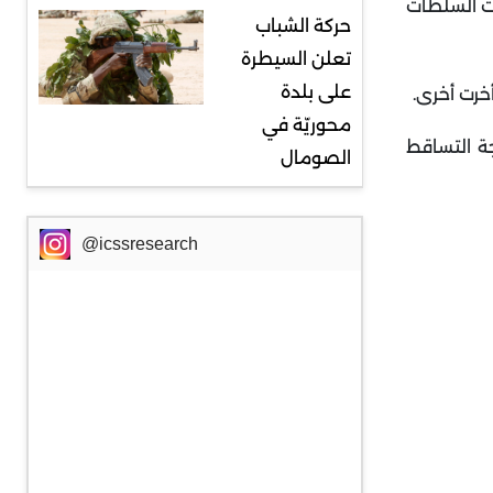
رت السلطات
حركة الشباب
تعلن السيطرة
على بلدة
أخرت أخرى
.
محوريّة في
ة التساقط
الصومال
@icssresearch