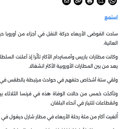
استمع
سادت الفوضى الأربعاء حركة النقل في أجزاء من أوروبا حي
العاتية
.
وكانت مطارات باريس وأمستردام الأكثر تأثّرا إذ أعلنت السل
يعد من بين المطارات الأوروبية الأكثر انشغالا
.
ولقي ستة أشخاص حتفهم في حوادث مرتبطة بالطقس في ظل م
وتأكدّت خمس من حالات الوفاة هذه في فرنسا الثلاثاء بي
وانقطاعات للتيار في أنحاء البلقان
.
أُلغيت أكثر من مئة رحلة الأربعاء في مطار شارل ديغول في باريس فيما أُلغيت 40 رحلة أخرى في مطار 