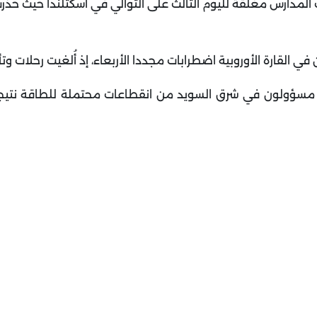
ت المدارس مغلقة لليوم الثالث على التوالي في اسكتلندا حيث حذّ
 القارة الأوروبية اضطرابات مجددا الأربعاء، إذ أُلغيت رحلات وت
ر مسؤولون في شرق السويد من انقطاعات محتملة للطاقة نتيج