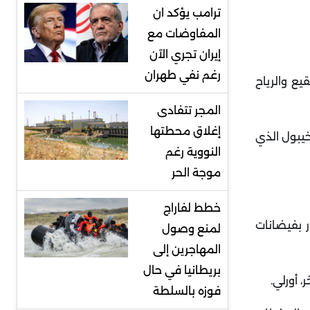
ترامب يؤكد ان
المفاوضات مع
إيران تجري الآن
رغم نفي طهران
يع والرياح
المجر تتفادى
إغلاق محطتها
خيبول الذي
النووية رغم
موجة الحر
خطط لفاراج
ر بفيضانات
لمنع وصول
المهاجرين إلى
بريطانيا في حال
.
فوزه بالسلطة