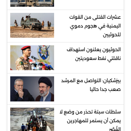
عشرات القتلى من القوات
اليمنية في هجوم دموي
للحوثيين
الحوثيون يعلنون استهداف
ناقلتي نفط سعوديتين
بيزشكيان: التواصل مع المرشد
صعب جدا حاليا
سلطات سبتة تحذر من وضع لا
يمكن أن يستمر للمهاجرين
القُصّر