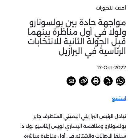
أحدث التطورات
مواجهة حادة بين بولسونارو
ولولا في أول مناظرة بينهما
قبل الجولة الثانية للانتخابات
الرئاسية في البرازيل
17-Oct-2022
استمع
تبادل الرئيس البرازيلي اليميني المتطرف جاير
بولسونارو ومنافسه اليساري لويس إيناسيو لولا دا
سيلفا الإهانات والشتائم في أول مناظرة مباشرة