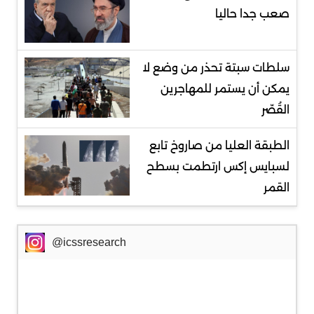
صعب جدا حاليا
سلطات سبتة تحذر من وضع لا
يمكن أن يستمر للمهاجرين
القُصّر
الطبقة العليا من صاروخ تابع
لسبايس إكس ارتطمت بسطح
القمر
@icssresearch