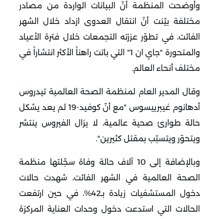
وأوضحت المنظمة أنّ البيانات الواردة من مصادر
مختلفة بيّنت أنّ انتقال العدوى ازداد خلال الشهر
الفائت، في تطوّر عززته التجمعات خلال فترة الأعياد
والمتحورة "جاي ان 1" التي باتت راهناً الأكثر انتشاراً في
مختلف أنحاء العالم.
وقال المدير العام لمنظمة الصحة العالمية تيدروس
أدهانوم غيبرييسوس "مع أنّ كوفيد-19 لم يعد يشكل
حالة طوارئ صحية عالمية، لا يزال الفيروس ينتشر
ويتحوّر ويتسبّب بمقتل كثيرين".
وبالإضافة إلى 10 آلاف حالة وفاة سجّلتها منظمة
الصحة العالمية في الشهر الفائت، شهدت حالات
دخول المستشفيات زيادة بـ42%، في حين ارتفعت
الحالات التي استدعت دخول وحدات العناية المركزة