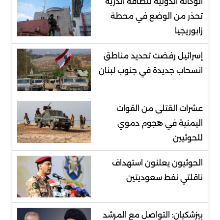
الوكالة الدولية للطاقة الذرية
تحذر من الوضع في محطة
زابوريجيا
إسرائيل رفضت تحديد مناطق
انسحاب جديدة في جنوب لبنان
عشرات القتلى من القوات
اليمنية في هجوم دموي
للحوثيين
الحوثيون يعلنون استهداف
ناقلتي نفط سعوديتين
بيزشكيان: التواصل مع المرشد