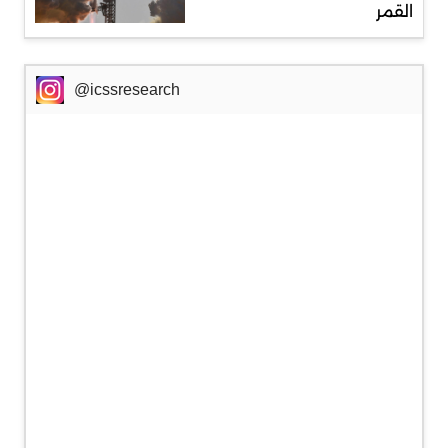
القمر
@icssresearch