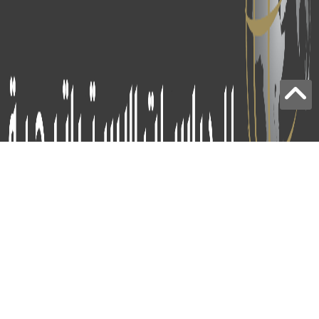
برج الياقوت - أبوظبي