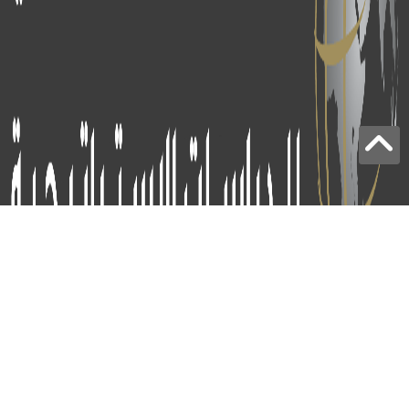
برج الياقوت - أبوظبي