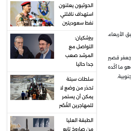
الحوثيون يعلنون
استهداف ناقلتي
نفط سعوديتين
 الأربعاء،
بيزشكيان:
التواصل مع
المرشد صعب
جعفر قصير
جدا حاليا
و ما أكّده
نوبية
.
سلطات سبتة
تحذر من وضع لا
يمكن أن يستمر
للمهاجرين القُصّر
الطبقة العليا
من صاروخ تابع