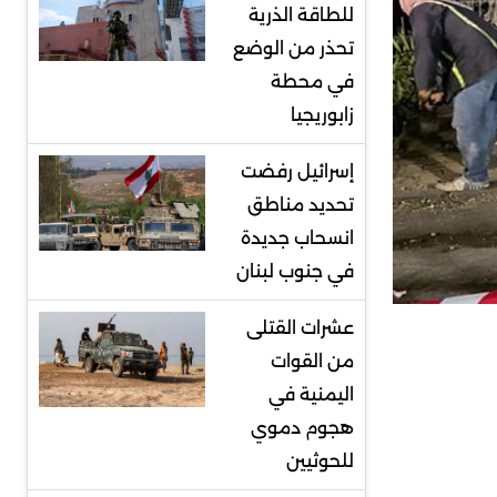
للطاقة الذرية
تحذر من الوضع
في محطة
زابوريجيا
إسرائيل رفضت
تحديد مناطق
انسحاب جديدة
في جنوب لبنان
عشرات القتلى
من القوات
اليمنية في
هجوم دموي
للحوثيين