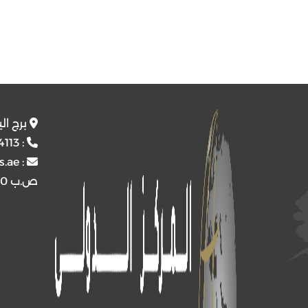
برج ال
4113
:
s.ae
:
ص.ب
4510