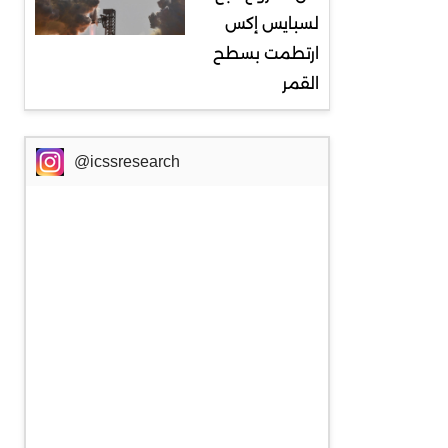
لسبايس إكس
ارتطمت بسطح
القمر
@icssresearch