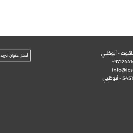
ياقوت - أبوظبي
+9712441
info@ics
5 - أبوظبي