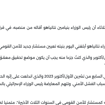
اء أن رئيس الوزراء بنيامين نتانياهو أقاله من منصبه، في قرا
ء نتانياهو أبلغني اليوم بنيته تعيين مستشار جديد للأمن القومي
/أكتوبر والذي كنتُ جزءا منه يجب أن يكون موضع تحقيق معمّق 
بعد عامين من هجوم حماس غير المسبوق على إسرائيل في السابع من تشرين الأول/أكتوبر 2023 
باب الفشل الأمني. وتتهم المعارضة رئيس الوزراء الإسرائيلي ب
كمستشار للأمن القومي في السنوات الثلاث الأخيرة"، متمنيا له 