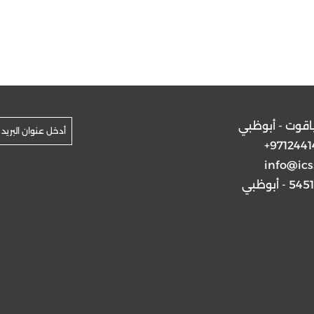
ياقوت - أبوظبي
+9712441
info@ics
5 - أبوظبي