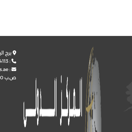
برج ال
4113
:
s.ae
:
ص.ب
4510