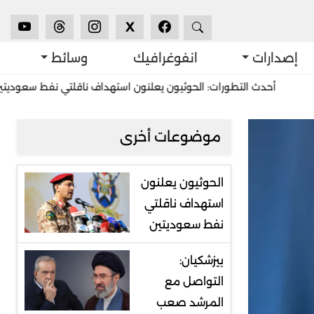
X
إصدارات
انفوغرافيك
وسائط
دث التطورات: الحوثيون يعلنون استهداف ناقلتي نفط سعوديتين
استش
موضوعات أخرى
الحوثيون يعلنون
استهداف ناقلتي
نفط سعوديتين
بيزشكيان:
التواصل مع
المرشد صعب