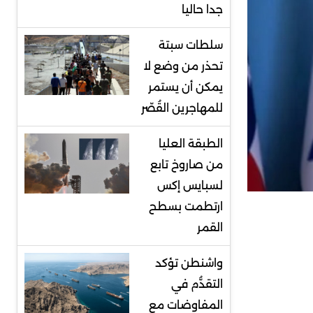
جدا حاليا
سلطات سبتة
تحذر من وضع لا
يمكن أن يستمر
للمهاجرين القُصّر
الطبقة العليا
من صاروخ تابع
لسبايس إكس
ارتطمت بسطح
القمر
واشنطن تؤكد
التقدُّم في
المفاوضات مع