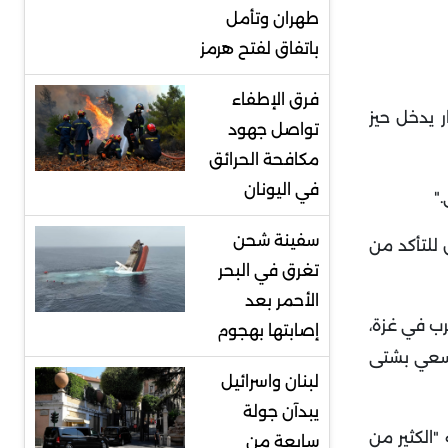
طهران وتأمل
باتفاق لفتح هرمز
فرق الإطفاء
ر يدخل حيز
تواصل جهود
مكافحة الحرائق
في اليونان
".
سفينة شحن
للتأكد من
تغرق في البحر
الأحمر بعد
والذي اندلعت على إثره الحرب في غزة،
إصابتها بهجوم
السعي بشتى
لبنان واسرائيل
يبدآن جولة
"الكثير من
سابعة من