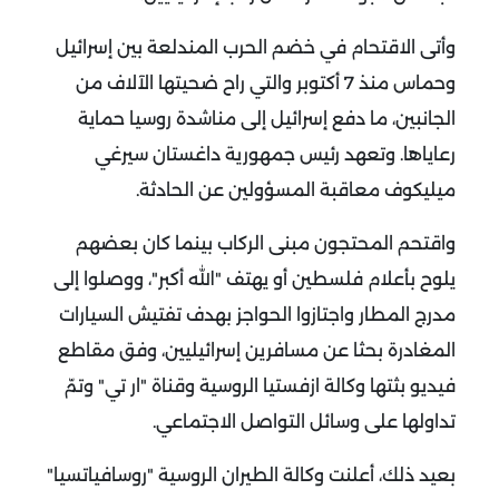
وأتى الاقتحام في خضم الحرب المندلعة بين إسرائيل
وحماس منذ 7 أكتوبر والتي راح ضحيتها الآلاف من
الجانبين، ما دفع إسرائيل إلى مناشدة روسيا حماية
رعاياها.
وتعهد رئيس جمهورية داغستان سيرغي
ميليكوف معاقبة المسؤولين عن الحادثة.
واقتحم المحتجون مبنى الركاب بينما كان بعضهم
يلوح بأعلام فلسطين أو يهتف "الله أكبر"، ووصلوا إلى
مدرج المطار واجتازوا الحواجز بهدف تفتيش السيارات
المغادرة بحثا عن مسافرين إسرائيليين، وفق مقاطع
فيديو بثتها وكالة ازفستيا الروسية وقناة "ار تي" وتمّ
تداولها على وسائل التواصل الاجتماعي.
بعيد ذلك، أعلنت وكالة الطيران الروسية "روسافياتسيا"