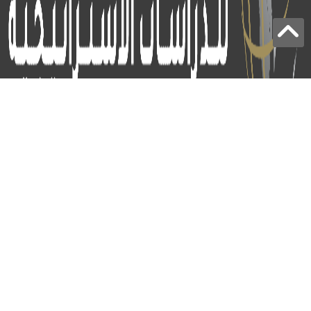
برج الياقوت - أبوظبي
+97124414113
:
info@icss.ae
:
ص.ب
54510 - أبوظبي
اشتراك