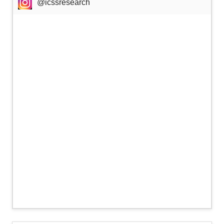
@icssresearch