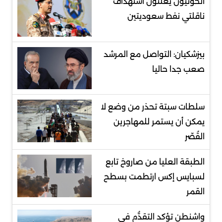
الحوثيون يعلنون استهداف
ناقلتي نفط سعوديتين
بيزشكيان: التواصل مع المرشد
صعب جدا حاليا
سلطات سبتة تحذر من وضع لا
يمكن أن يستمر للمهاجرين
القُصّر
الطبقة العليا من صاروخ تابع
لسبايس إكس ارتطمت بسطح
القمر
واشنطن تؤكد التقدُّم في