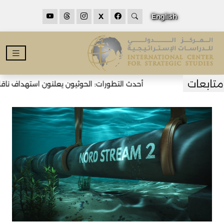
X
English
أحدث التطورات: الحوثيون يعلنون استهداف ناقلتي