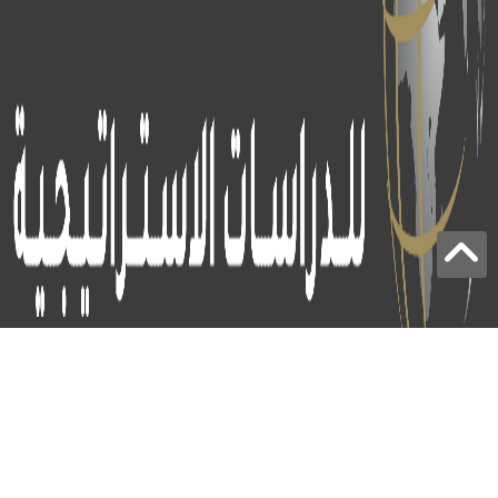
برج الياقوت - أبوظبي
+97124414113
: