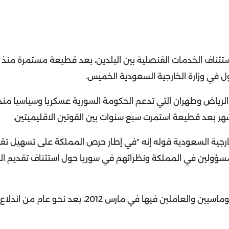
استئناف الخدمات القنصلية بين البلدين، بعد قطيعة مستمرة منذ
 في وزارة الخارجية السعودية الخميس.
الرياض وطهران التي تدعم الحكومة السورية عسكريا وسياسيا منذ 
 أشهر بعد قطيعة استمرت سبع سنوات بين القوتين الاقليميتين.
خارجية السعودية قوله إنه "في إطار حرص المملكة على تسهيل تق
المسؤولين في المملكة ونظرائهم في سوريا حول استئناف تقديم ا
وكانت المملكة أغلقت سفارتها في دمشق وسحبت كل الدبلوماسيين والعاملين فيها في مارس 2012