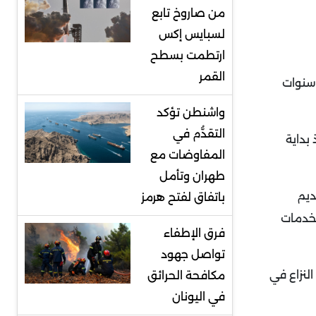
من صاروخ تابع
لسبايس إكس
ارتطمت بسطح
القمر
 سنوات
واشنطن تؤكد
التقدُّم في
بداية
المفاوضات مع
طهران وتأمل
ديم
باتفاق لفتح هرمز
لخدمات
فرق الإطفاء
تواصل جهود
، بعد نحو عام من اندلاع النزاع في
مكافحة الحرائق
في اليونان