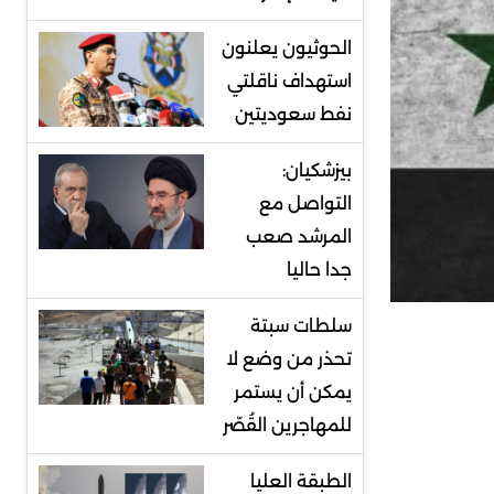
الحوثيون يعلنون
استهداف ناقلتي
نفط سعوديتين
بيزشكيان:
التواصل مع
المرشد صعب
جدا حاليا
سلطات سبتة
تحذر من وضع لا
يمكن أن يستمر
للمهاجرين القُصّر
الطبقة العليا