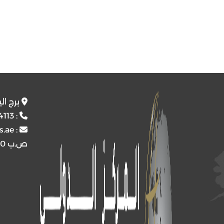
برج ال
4113
:
s.ae
:
ص.ب
4510