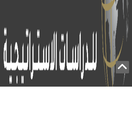
برج الياقوت - أبوظبي
+97124414113
: