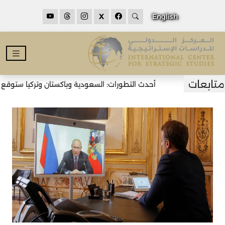
X
English
أحدث التطورات: السعودية وباكستان وتركيا ستوقع اتف