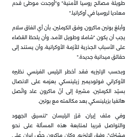
طويلة مصالح روسيا الأمنية" و"أوجدت موطئ قدم
معاديا لروسيا في أوكرانيا
".
وأبلغ بوتين ماكرون، وفق الكرملين، بأن أي اتفاق سلام
يجب أن يكون "شاملا وطويل الأمد، وأن يلحظ القضاء
على الأسباب الجذرية للأزمة الأوكرانية، وأن يستند إلى
حقائق ميدانية جديدة
".
وبحسب الإليزيه فقد أخطر الرئيس الفرنسي نظيره
الأوكراني فولوديمير زيلينسكي بعزمه على الاتصال
بسيّد الكرملين، مشيرة إلى أنّ ماكرون عاد واتّصل
هاتفيا بزيلينسكي بعد مكالمته مع بوتين
.
وفي ملف إيران، قرّر الرئيسان "تنسيق الجهود
والتواصل قريبا لمتابعة هذه المسألة على نحو
مشترك"، وفق الاليزيه
.
وكان ماكرون حضّ إيران على