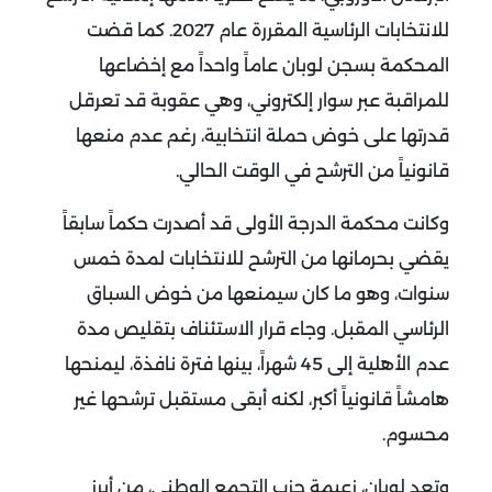
للانتخابات الرئاسية المقررة عام 2027. كما قضت
المحكمة بسجن لوبان عاماً واحداً مع إخضاعها
للمراقبة عبر سوار إلكتروني، وهي عقوبة قد تعرقل
قدرتها على خوض حملة انتخابية، رغم عدم منعها
قانونياً من الترشح في الوقت الحالي
.
وكانت محكمة الدرجة الأولى قد أصدرت حكماً سابقاً
يقضي بحرمانها من الترشح للانتخابات لمدة خمس
سنوات، وهو ما كان سيمنعها من خوض السباق
الرئاسي المقبل. وجاء قرار الاستئناف بتقليص مدة
عدم الأهلية إلى 45 شهراً، بينها فترة نافذة، ليمنحها
هامشاً قانونياً أكبر، لكنه أبقى مستقبل ترشحها غير
محسوم
.
وتعد لوبان، زعيمة حزب التجمع الوطني، من أبرز