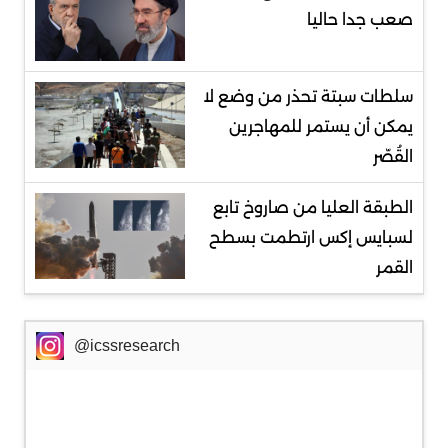
صعب جدا حاليا
سلطات سبتة تحذر من وضع لا
يمكن أن يستمر للمهاجرين
القُصّر
الطبقة العليا من صاروخ تابع
لسبايس إكس ارتطمت بسطح
القمر
@icssresearch