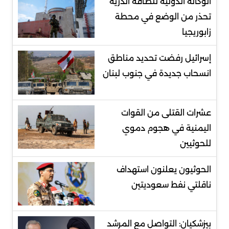
الوكالة الدولية للطاقة الذرية
تحذر من الوضع في محطة
زابوريجيا
إسرائيل رفضت تحديد مناطق
انسحاب جديدة في جنوب لبنان
عشرات القتلى من القوات
اليمنية في هجوم دموي
للحوثيين
الحوثيون يعلنون استهداف
ناقلتي نفط سعوديتين
بيزشكيان: التواصل مع المرشد