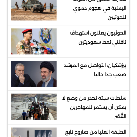
اليمنية في هجوم دموي
للحوثيين
الحوثيون يعلنون استهداف
ناقلتي نفط سعوديتين
بيزشكيان: التواصل مع المرشد
صعب جدا حاليا
سلطات سبتة تحذر من وضع لا
يمكن أن يستمر للمهاجرين
القُصّر
الطبقة العليا من صاروخ تابع