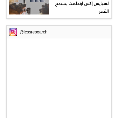
لسبايس إكس ارتطمت بسطح
القمر
@icssresearch