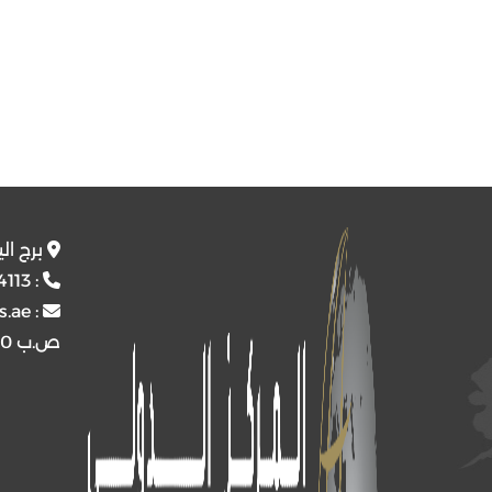
برج ال
4113
:
s.ae
:
ص.ب
4510