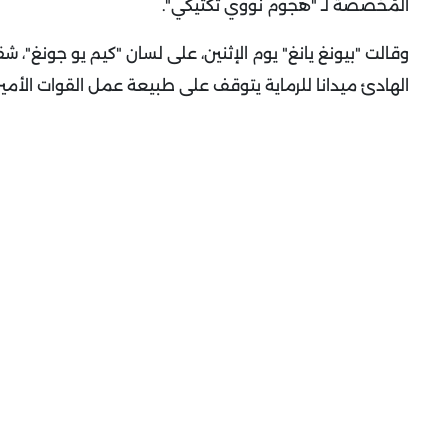
المُخصصة لـ "هجوم نووي تكتيكي".
وقالت "بيونغ يانغ" يوم الإثنين، على لسان "كيم يو جونغ"، ش
الهادئ ميدانا للرماية يتوقف على طبيعة عمل القوات الأميرك