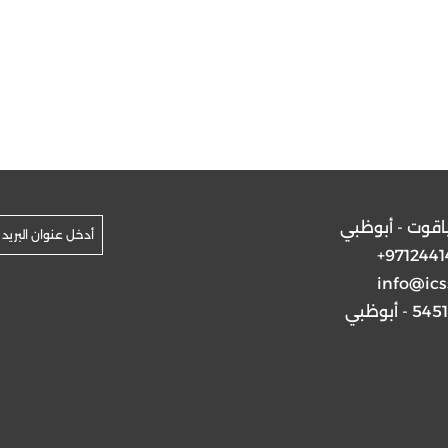
ياقوت - أبوظبي
+9712441
info@ics
5 - أبوظبي