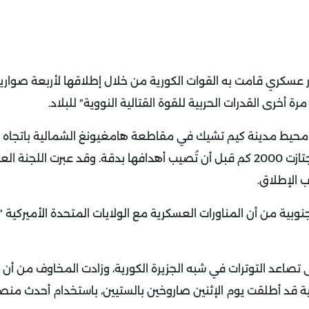
بار عسكري قامت به القوات الكورية من خلال إطلاقها لأربعة صواري
رة أخرى القدرات الحربية للقوة القتالية النووية" للبلاد.
هواسال-2" الأربعة أطلقت من محيط مدينة كيم تشيك في مقاطعة هامغيونغ الشمالية باتج
المعروف أيضاً باسم بحر اليابان. بالتالي، تكون الصواريخ قد اجتازت 2000 كم قبل أن تُصيب أهدافها بدقة. وقد عبرت ال
رب الإطلاق.
لجنوبية من أن المناورات العسكرية مع الولايات المتحدة الأميركية 
ى تصاعد التوترات في شبه الجزيرة الكورية، وزادت المخاوف من أن 
 منذ 2017. وكانت كوريا الشمالية قد أطلقت يوم الإثنين صاروخين بالستيين، باستخدام أحدث من