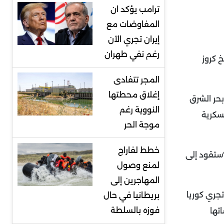
ترامب يؤكد ان
المفاوضات مع
إيران تجري الآن
رغم نفي طهران
خ كروز
المجر تتفادى
إغلاق محطتها
اه بحر الشرق
النووية رغم
لجنة العسكرية
موجة الحر
خطط لفاراج
"ستقود إلى
لمنع وصول
المهاجرين إلى
تجري كوريا
بريطانيا في حال
فوزه بالسلطة
صاتها