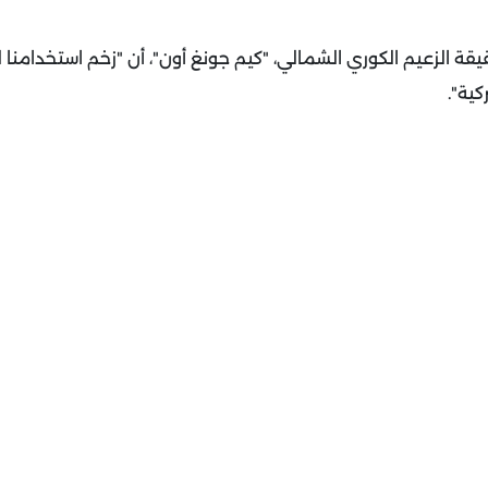
قيقة الزعيم الكوري الشمالي، "كيم جونغ أون"، أن "زخم استخدامنا
ية".