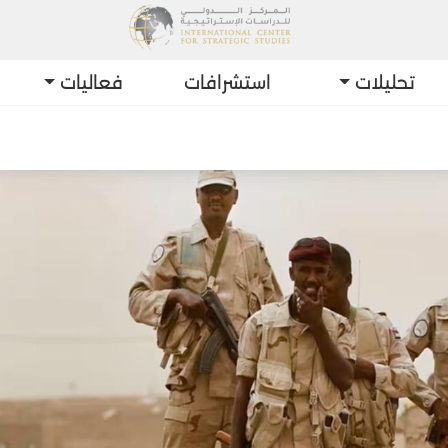
تحليلات
استشرافات
فعاليات
أحدث التط