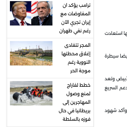
ترامب يؤكد ان
المفاوضات مع
إيران تجري الآن
رغم نفي طهران
ها استعادت
المجر تتفادى
إغلاق محطتها
أيضا سيطرة
النووية رغم
موجة الحر
بعد نحو 100 كيلومتر من مدينة الأبيض وتعد
خطط لفاراج
عم السريع
لمنع وصول
المهاجرين إلى
وأكد شهود
بريطانيا في حال
فوزه بالسلطة