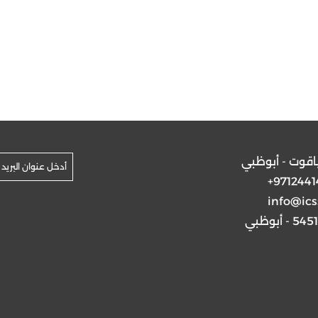
ياقوت - أبوظبي
+9712441
info@ics
5 - أبوظبي