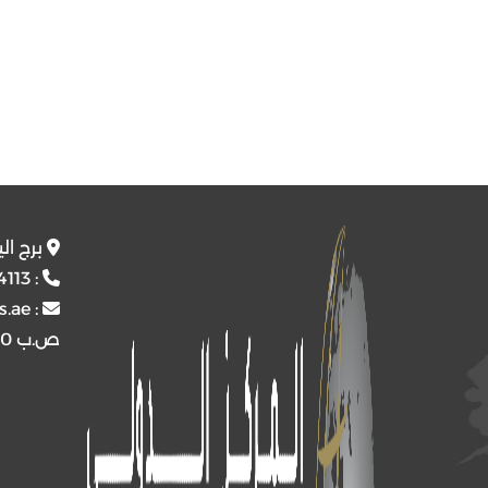
برج ال
4113
:
s.ae
:
ص.ب
4510