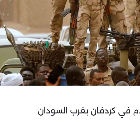
م في كردفان بغرب السودان