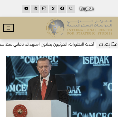
X
English
أحدث التطورات: الحوثيون يعلنون استهداف ناقلتي نفط سعودي