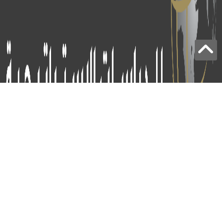
برج الياقوت - أبوظبي
+97124414113
: