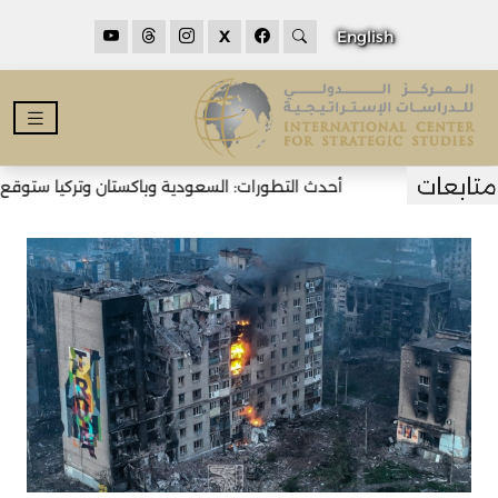
X
English
أحدث التطورات: السعودية وباكستان وتركيا ستوقع اتف