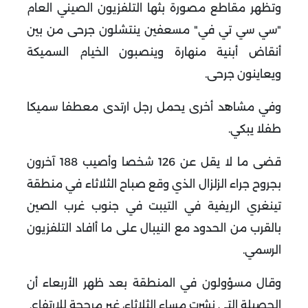
وتظهر مقاطع مصورة بثها التلفزيون الصيني العام
"سي سي تي في" مسعفين ينتشلون جرحى من بين
أنقاض أبنية منهارة وينصبون الخيام السميكة
ويعاينون جرحى
.
وفي مشاهد أخرى يحمل رجل ارتدى معطفا سميكا
طفلا يبكي
.
قضى ما لا يقل عن 126 شخصا وأصيب 188 آخرون
بجروح جراء الزلزال الذي وقع صباح الثلاثاء في منطقة
تينغري الريفية في التيبت في جنوب غرب الصين
بالقرب من الحدود مع النيبال على ما أافاد التلفزيون
الرسمي
.
وقال مسؤولون في المنطقة بعد ظهر الأربعاء أن
الحصيلة التي نشرت مساء الثلاثاء، غير مرجحة للارتفاع
.