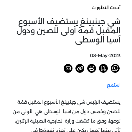
أحدث التطورات
شي جينبينغ يستضيف الأسبوع
المقبل قمة أولى للصين ودول
آسيا الوسطى
08-May-2023
استمع
يستضيف الرئيس شي جينبينغ الأسبوع المقبل قمّة
للصين وخمس دول من آسيا الوسطى هي الأولى من
نوعها، وفق ما كشفت وزارة الخارجية الصينية الإثنين،
تأتي بينما تعمل بكين على تعزيز نفوذها في