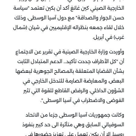
الخارجية الصيني كين غانغ أكد أن بكين تعتمد "سياسة
حسن الجوار والصداقة" مع دول آسيا الوسطى، وذلك
خلال لقاء جمعه بنظرائه الإقليميين في شيان (شمال
غرب) في أبريل.
وأوردت وزارة الخارجية الصينية في تقرير عن الاجتماع
أن "كل الأطراف جددت تأكيد... الدعم المتبادل الثابت
بشأن القضايا المتعلقة بالمصالح الجوهرية لبعضها
البعض، والمعارضة الصارمة للتدخل الخارجي في
الشؤون الداخلي، والرفض القاطع للقوة التي تثير
الفوضى والاضطراب في آسيا الوسطى".
وكانت جمهوريات آسيا الوسطى جزءا من الاتحاد
السوفياتي السابق وهي متأثرة الى حد كبير بنفوذ
روسيا. الا أن بكين تعمل على تعزيز حضورها في