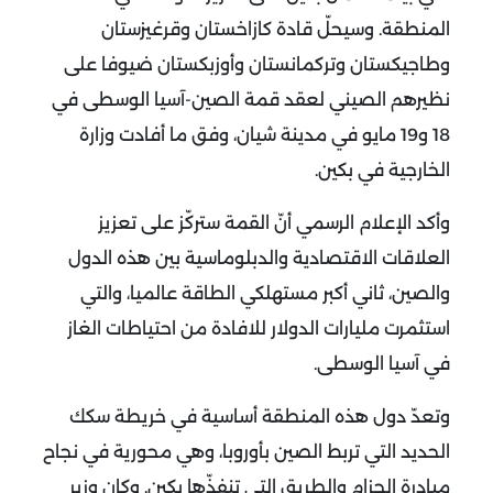
المنطقة.
وسيحلّ قادة كازاخستان وقرغيزستان
وطاجيكستان وتركمانستان وأوزبكستان ضيوفا على
نظيرهم الصيني لعقد قمة الصين-آسيا الوسطى في
18 و19 مايو في مدينة شيان، وفق ما أفادت وزارة
الخارجية في بكين.
وأكد الإعلام الرسمي أنّ القمة ستركّز على تعزيز
العلاقات الاقتصادية والدبلوماسية بين هذه الدول
والصين، ثاني أكبر مستهلكي الطاقة عالميا، والتي
استثمرت مليارات الدولار للافادة من احتياطات الغاز
في آسيا الوسطى.
وتعدّ دول هذه المنطقة أساسية في خريطة سكك
الحديد التي تربط الصين بأوروبا، وهي محورية في نجاح
مبادرة الحزام والطريق التي تنفذّها بكين.
وكان وزير