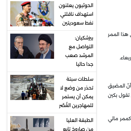
الحوثيون يعلنون
استهداف ناقلتي
نفط سعوديتين
 هذا الممر
بيزشكيان:
التواصل مع
المرشد صعب
ربعاء
.
جدا حاليا
سلطات سبتة
أنّ المضيق
تحذر من وضع لا
 تقول بكين
يمكن أن يستمر
للمهاجرين القُصّر
له 180 كيلومترا لتعزيز وضعه كممر مائي
الطبقة العليا
من صاروخ تابع