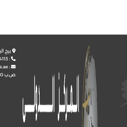
برج ال
4113
:
s.ae
:
ص.ب
4510