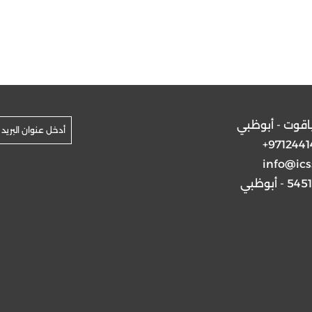
ياقوت - أبوظبي
+9712441
info@ics
5 - أبوظبي