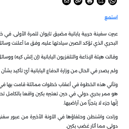
استمع
عبرت سفينة حربية يابانية مضيق تايوان للمرة الأولى، في
البحري الذي تؤكد الصين سيادتها عليه، وفق ما أعلنت وسائل
وقالت هيئة الإذاعة والتلفزيون اليابانية (إن إتش كيه) ووسائل
ولم يصدر في الحال من وزارة الدفاع اليابانية أيّ تأكيد بشأن 
وتأتي هذه الخطوة في أعقاب خطوات مماثلة قامت بها في ال
هو ممر بحري دولي، في حين تعتبره بكين واقعا بالكامل تحت 
إنّها جزء لا يتجزّأ من أراضيها
.
دولي، مما أثار غضب بكين
.