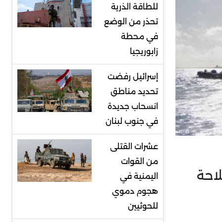
للطاقة الذرية
تحذر من الوضع
في محطة
زابوريجيا
إسرائيل رفضت
تحديد مناطق
انسحاب جديدة
في جنوب لبنان
عشرات القتلى
من القوات
لاحة
اليمنية في
هجوم دموي
للحوثيين