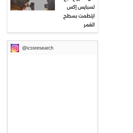
لسبايس إكس
ارتطمت بسطح
القمر
@icssresearch