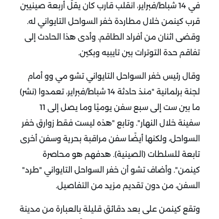
في 14 شباط/فبراير، انقلب قارب كان يقلّ أربعة صينيين
قرب كينمن خلال مطاردة خفر السواحل التايواني له.
وقضى اثنان من أفراد الطاقم. وأدى هذا الحادث إلى
تفاقم حدة التوترات بين تايبيه وبكين.
وقال رئيس خفر السواحل التايواني تشو مي وو أمام
لجنة برلمانية "منذ حادثة 14 شباط/فبراير، تعمدوا (نشر)
ما بين ست إلى سبع سفن يوميًا وما يصل إلى 11
سفينة خلال النهار". وتابع "هذه ليست فقط زوارق خفر
السواحل، ولكنها أيضًا سفن مراقبة بحرية وسفن أخرى
تابعة للسلطات (الصينية). هدفهم هو محاصرة
كينمن". وأضاف تشو أن خفر السواحل التايواني "طرد"
السفن، من دون تقديم مزيد من التفاصيل.
وتقع كينمن على بعد دقائق قليلة بالعبارة من مدينة